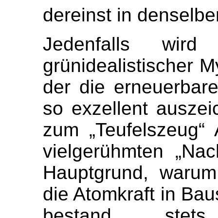
dereinst in denselb
Jedenfalls wird
grünidealistischer 
der die erneuerbar
so exzellent auszei
zum „Teufelszeug“ 
vielgerühmten „Nach
Hauptgrund, warum
die Atomkraft in Ba
bestand stet