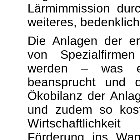
Lärmimmission dur
weiteres, bedenklic
Die Anlagen der e
von Spezialfirmen
werden – was e
beansprucht und d
Ökobilanz der Anlag
und zudem so koste
Wirtschaftlichke
Förderung ins Wan