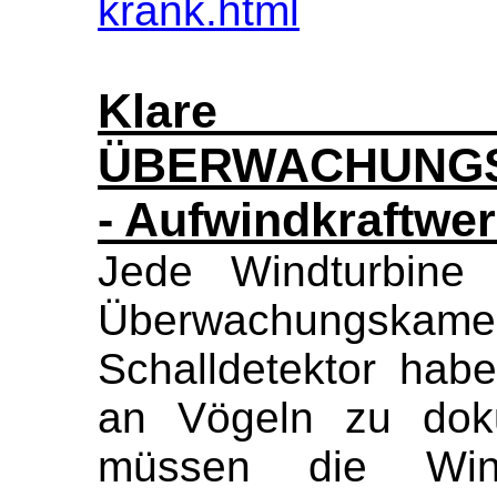
krank.html
Klare F
ÜBERWACHUNG
- Aufwindkraftwe
Jede Windturbine 
Überwachungs
Schalldetektor ha
an Vögeln zu dok
müssen die Wind