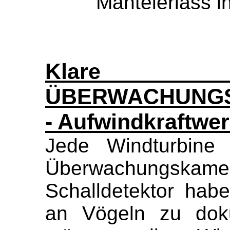
Mantelerlass i
Klare F
ÜBERWACHUNG
- Aufwindkraftwe
Jede Windturbine 
Überwachungs
Schalldetektor ha
an Vögeln zu dok