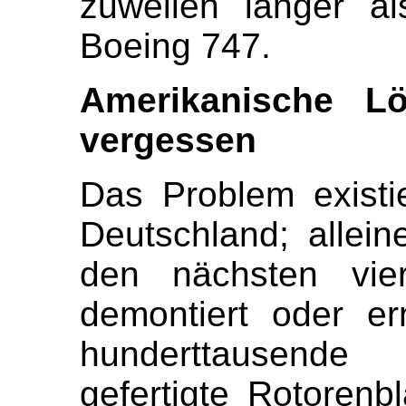
zuweilen länger al
Boeing 747.
Amerikanische L
vergessen
Das Problem existie
Deutschland; allei
den nächsten vi
demontiert oder e
hunderttausende
gefertigte Rotorenb