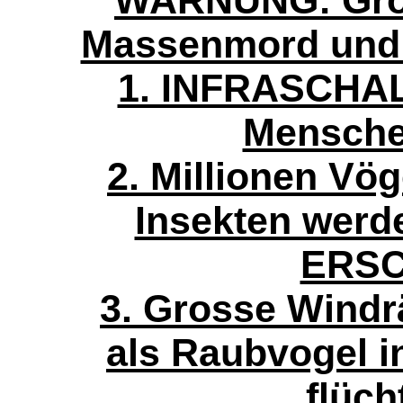
WARNUNG: Gros
Massenmord und
1. INFRASCHALL
Mensche
2. Millionen Vö
Insekten werde
ERSC
3. Grosse Windr
als Raubvogel in
flüch