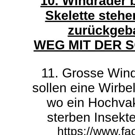
10. Windräder 
Skelette stehe
zurückgeb
WEG MIT DER 
11. Grosse Win
sollen eine Wirbe
wo ein Hochvak
sterben Insek
https://www.f