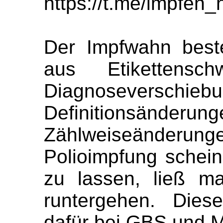
https://t.me/impfen
Der Impfwahn best
aus Etikettenschw
Diagnoseverschiebu
Definitionsänderung
Zählweiseänderu
Polioimpfung schein
zu lassen, ließ ma
runtergehen. Dies
dafür bei GBS und M