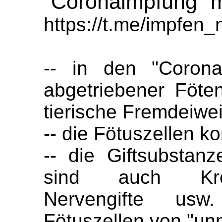
"Coronaimpfung" m
https://t.me/impfen
-- in den "Corona
abgetriebener Föt
tierische Fremdeiwe
-- die Fötuszellen k
-- die Giftsubstan
sind auch Krebs
Nervengifte usw
Fötuszellen von "unn