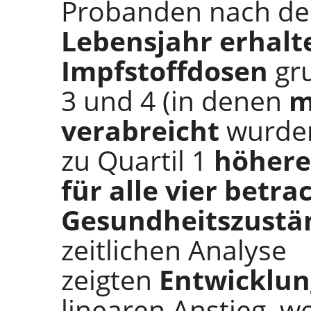
Probanden nach de
Lebensjahr erhal
Impfstoffdosen
gr
3 und 4 (in denen
m
verabreicht
wurden
zu Quartil 1
höhere
für alle vier betr
Gesundheitszustä
zeitlichen Analyse
zeigten
Entwicklu
linearen Anstieg, w