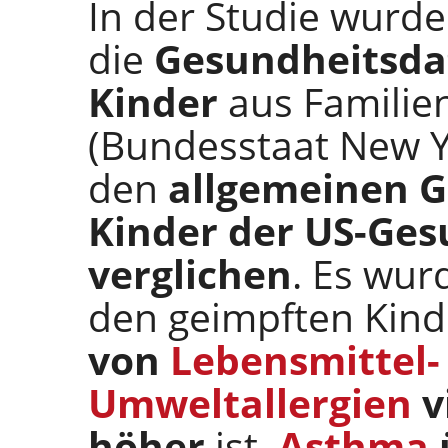
In der Studie wurd
die
Gesundheitsda
Kinder
aus Familien
(Bundesstaat New Y
den
allgemeinen G
Kinder der US-Ge
verglichen
. Es wurd
den geimpften Kind
von
Lebensmittel-
Umweltallergien
v
höher
ist,
Asthma