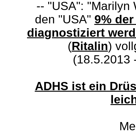
-- "USA": "Marilyn
den "USA"
9% der
diagnostiziert wer
(
Ritalin
) vol
(18.5.2013 
ADHS ist ein Drü
leich
Me