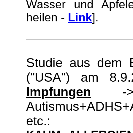
Wasser und Apfele
heilen -
Link
].
Studie aus dem 
("USA") am 8.9
Impfungen
->>
Autismus+ADHS+Al
etc.: