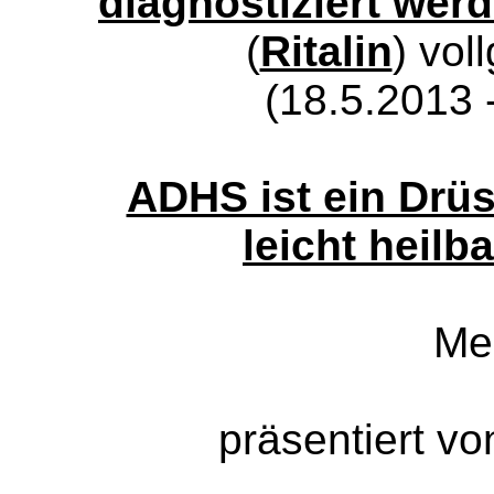
diagnostiziert wer
(
Ritalin
) vol
(18.5.2013 
ADHS ist ein Drü
leicht heilba
Me
präsentiert v