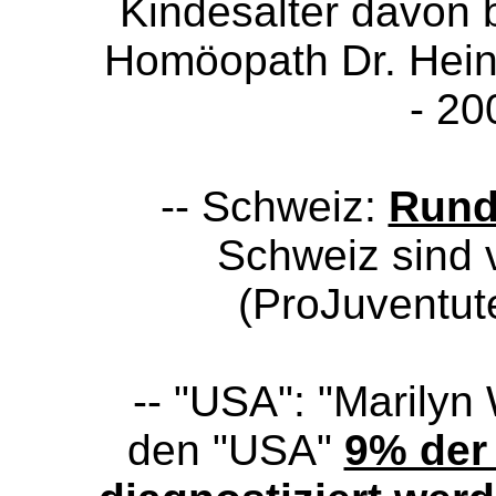
Kindesalter davon b
Homöopath Dr. Hein
- 20
-- Schweiz:
Rund
Schweiz sind 
(ProJuventut
-- "USA": "Marilyn
den "USA"
9% der