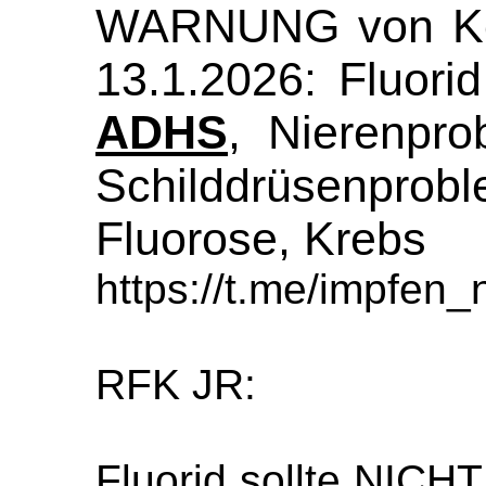
WARNUNG von Ken
13.1.2026: Fluorid
ADHS
, Nierenpro
Schilddrüsenprob
Fluorose, Krebs
https://t.me/impfen
RFK JR:
Fluorid sollte NICH