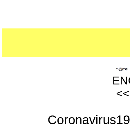
ENG
<
Coronavirus19