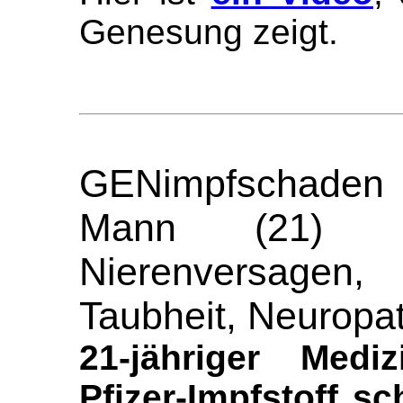
Genesung zeigt.
GENimpfschade
Mann (21) Pf
Nierenversage
Taubheit, Neuropat
21-jähriger Medi
Pfizer-Impfstoff s