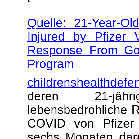
Quelle: 21-Year-O
Injured by Pfizer V
Response From Go
Program
childrenshealthdefe
deren 21-jäh
lebensbedrohliche R
COVID von Pfizer e
sechs Monaten dara