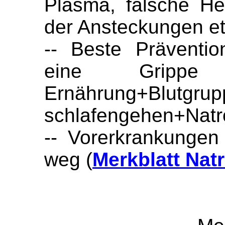
Plasma, falsche Hei
der Ansteckungen e
-- Beste Präventio
eine Grippe 
Ernährung+Blutgrup
schlafengehen+Natro
-- Vorerkrankungen
weg (
Merkblatt Nat