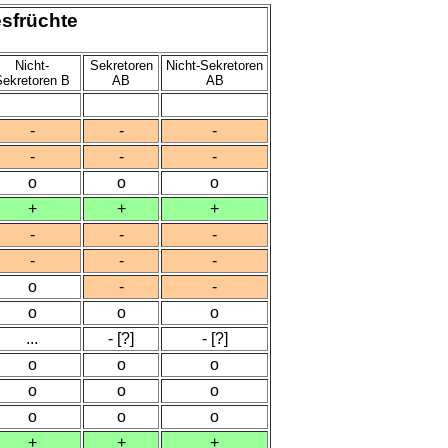
sfrüchte
Nicht-
Sekretoren
Nicht-Sekretoren
Sekretoren B
AB
AB
-
-
-
-
-
-
o
o
o
+
+
+
-
-
-
-
-
-
o
-
-
o
o
o
...
- [?]
- [?]
o
o
o
o
o
o
o
o
o
+
+
+