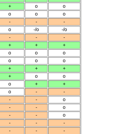
+
o
o
o
o
o
-
-
-
o
-/o
-/o
-
-
-
+
+
+
o
o
o
o
o
o
+
+
+
+
o
o
o
+
+
o
-
-
-
-
o
-
-
o
-
-
o
-
-
-
-
-
-