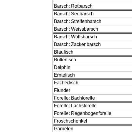
Barsch: Rotbarsch
Barsch: Seebarsch
Barsch: Streifenbarsch
Barsch: Weissbarsch
Barsch: Wolfsbarsch
Barsch: Zackenbarsch
Blaufisch
Butterfisch
Delphin
Erntefisch
Fächerfisch
Flunder
Forelle: Bachforelle
Forelle: Lachsforelle
Forelle: Regenbogenforelle
Froschschenkel
Garnelen