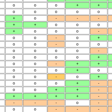
o
o
o
+
+
o
o
o
o
o
+
o
-
-
-
+
+
o
o
o
+
o
o
o
-
o
o
-
o
+
o
o
-
o
o
o
o
o
o
-
o
o
o
o
+
o
o
-
+
+
o
o
o
+
o
o
o
-
o
+
o
o
o
+
-
o
o
+
+
-
+
+
+
+
-
-
-
-
o
-
o
o
-
-
-