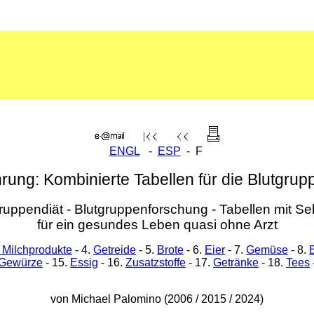
ENGL
-
ESP
- F
ung: Kombinierte Tabellen für die Blutgrup
ruppendiät - Blutgruppenforschung - Tabellen mit Se
für ein gesundes Leben quasi ohne Arzt
 Milchprodukte
- 4.
Getreide
- 5.
Brote
- 6.
Eier
- 7.
Gemüse
- 8.
Gewürze
- 15.
Essig
- 16.
Zusatzstoffe
- 17.
Getränke
- 18.
Tees
von Michael Palomino (2006 / 2015 / 2024)