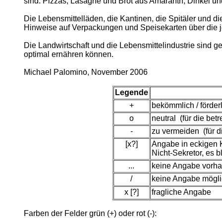
sind. Pizzas, Lasagne und Brot aus Amaranth, Dinkel un
Die Lebensmittelläden, die Kantinen, die Spitäler und 
Hinweise auf Verpackungen und Speisekarten über die je
Die Landwirtschaft und die Lebensmittelindustrie sind
optimal ernähren können.
Michael Palomino, November 2006
Legende
+
bekömmlich / förderl
o
neutral (für die bet
-
zu vermeiden (für di
[x?]
Angabe in eckigen 
Nicht-Sekretor, es 
...
keine Angabe vorh
/
keine Angabe mögli
x [?]
fragliche Angabe
Farben der Felder grün (+) oder rot (-):