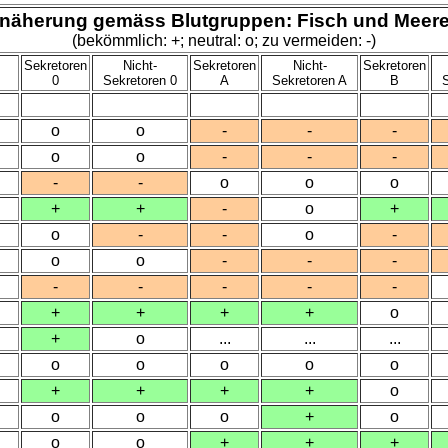
Ernäherung gemäss Blutgruppen: Fisch und Meere
(bekömmlich: +; neutral: o; zu vermeiden: -)
Sekretoren
Nicht-
Sekretoren
Nicht-
Sekretoren
0
Sekretoren 0
A
Sekretoren A
B
o
o
-
-
-
o
o
-
-
-
-
-
o
o
o
+
+
-
o
+
o
-
-
o
-
o
o
-
-
-
-
-
-
-
-
+
+
+
+
o
+
o
...
...
...
o
o
o
o
o
+
+
+
+
o
o
o
o
+
o
o
o
+
+
+