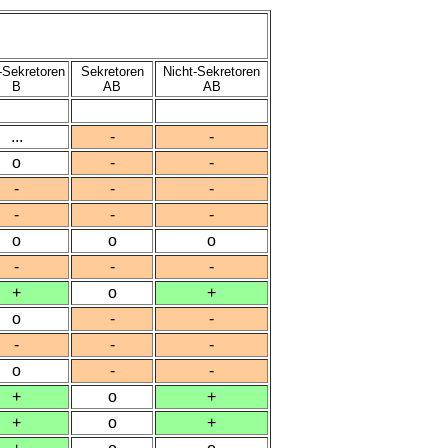
-Sekretoren
Sekretoren
Nicht-Sekretoren
B
AB
AB
...
-
-
o
-
-
-
-
-
-
-
-
o
o
o
-
-
-
+
o
+
o
-
-
-
-
-
o
-
-
+
o
+
+
o
+