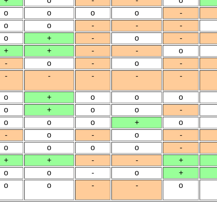
+
o
-
-
o
o
o
o
o
-
o
o
-
-
-
o
+
-
o
-
+
+
-
-
o
-
o
-
o
-
-
-
-
-
-
o
+
o
o
o
o
+
o
o
-
o
o
o
+
o
-
o
-
o
-
o
o
o
o
-
+
+
-
-
+
o
o
-
o
+
o
o
-
-
o