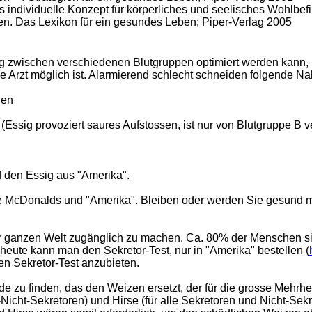
as individuelle Konzept für körperliches und seelisches Wohlbe
pen. Das Lexikon für ein gesundes Leben; Piper-Verlag 2005
ung zwischen verschiedenen Blutgruppen optimiert werden kann
e Arzt möglich ist. Alarmierend schlecht schneiden folgende Na
hen
Essig provoziert saures Aufstossen, ist nur von Blutgruppe B ve
 den Essig aus "Amerika".
Sie McDonalds und "Amerika". Bleiben oder werden Sie gesund m
der ganzen Welt zugänglich zu machen. Ca. 80% der Menschen s
 heute kann man den Sekretor-Test, nur in "Amerika" bestellen (
en Sekretor-Test anzubieten.
de zu finden, das den Weizen ersetzt, der für die grosse Mehrhe
Nicht-Sekretoren) und Hirse (für alle Sekretoren und Nicht-Sekr