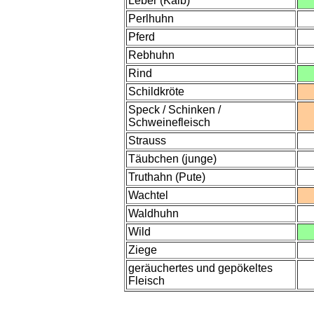
Leber (Kalb)
Perlhuhn
Pferd
Rebhuhn
Rind
Schildkröte
Speck / Schinken /
Schweinefleisch
Strauss
Täubchen (junge)
Truthahn (Pute)
Wachtel
Waldhuhn
Wild
Ziege
geräuchertes und gepökeltes
Fleisch