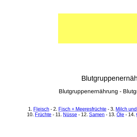
Blutgruppenernähr
Blutgruppenernährung - Blutg
1.
Fleisch
- 2.
Fisch + Meeresfrüchte
- 3.
Milch und
10.
Früchte
- 11.
Nüsse
- 12.
Samen
- 13.
Öle
- 14.