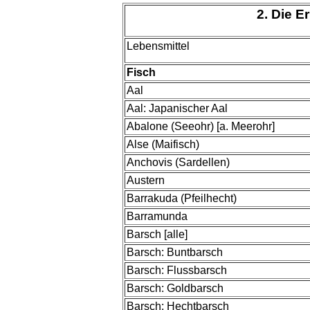
2. Die 
Lebensmittel
Fisch
Aal
Aal: Japanischer Aal
Abalone (Seeohr) [a. Meerohr]
Alse (Maifisch)
Anchovis (Sardellen)
Austern
Barrakuda (Pfeilhecht)
Barramunda
Barsch [alle]
Barsch: Buntbarsch
Barsch: Flussbarsch
Barsch: Goldbarsch
Barsch: Hechtbarsch