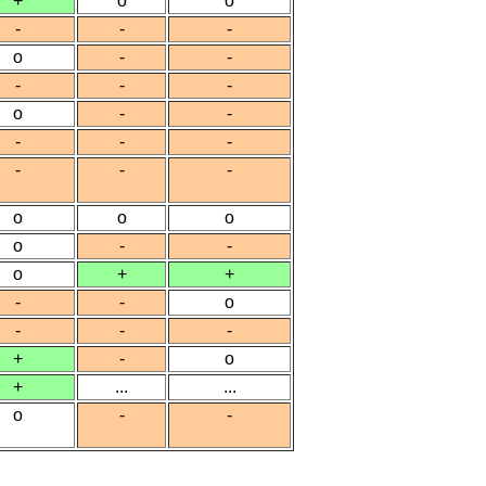
+
o
o
-
-
-
o
-
-
-
-
-
o
-
-
-
-
-
-
-
-
o
o
o
o
-
-
o
+
+
-
-
o
-
-
-
+
-
o
+
...
...
o
-
-