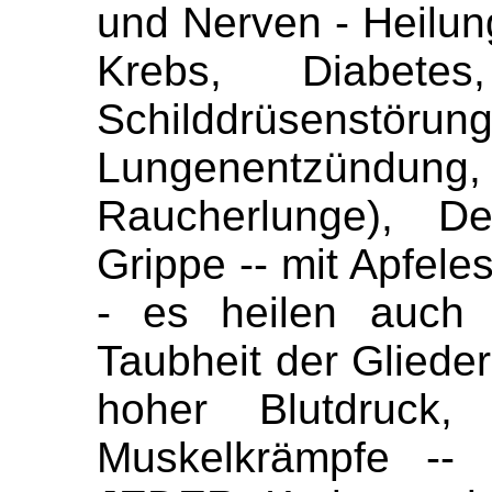
und Nerven - Heilun
Krebs, Diabetes
Schilddrüsenstöru
Lungenentzün
Raucherlunge), De
Grippe -- mit Apfele
- es heilen auch K
Taubheit der Gliede
hoher Blutdruck, 
Muskelkrämpfe -- 