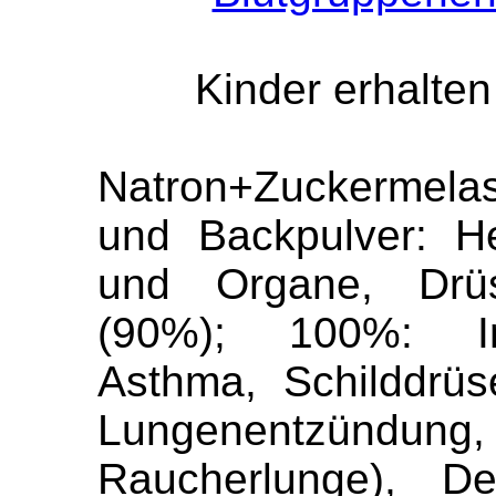
Kinder erhalten
Natron+Zuckermelas
und Backpulver: H
und Organe, Drüs
(90%); 100%: Imp
Asthma, Schilddrüs
Lungenentzün
Raucherlunge), De