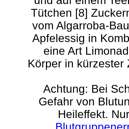
und auf einem Teelö
Tütchen [8] Zucker
vom Algarroba-Baum
Apfelessig in Kombi
eine Art Limonad
Körper in kürzester 
Achtung: Bei Sc
Gefahr von Blutu
Heileffekt. Nu
Blutgruppener