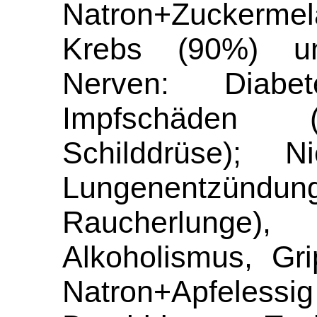
Natron+Zuckerm
Krebs (90%) u
Nerven: Diab
Impfschäden (
Schilddrüse); 
Lungenentzün
Raucherlung
Alkoholismus, Gr
Natron+Apfelessig 