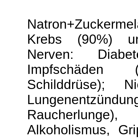
Natron+Zuckerm
Krebs (90%) u
Nerven: Diab
Impfschäden (
Schilddrüse); 
Lungenentzün
Raucherlung
Alkoholismus, Gr