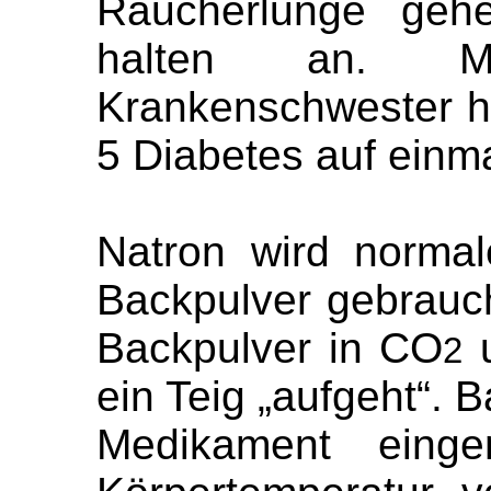
Raucherlunge gehe
halten an. Mi
Krankenschwester he
5 Diabetes auf einma
Natron wird normal
Backpulver gebrauch
Backpulver in CO
u
2
ein Teig „aufgeht“. 
Medikament eing