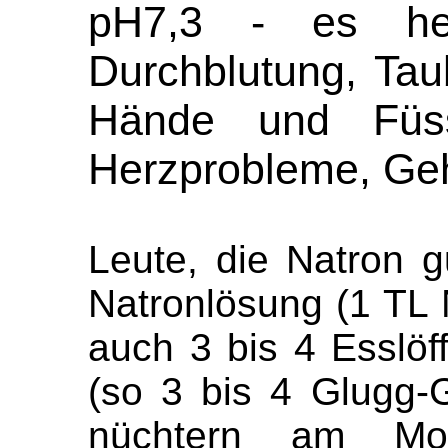
pH7,3 - es h
Durchblutung, Taub
Hände und Füss
Herzprobleme, Ge
Leute, die Natron g
Natronlösung (1 TL 
auch 3 bis 4 Esslöf
(so 3 bis 4 Glugg-
nüchtern am Mor