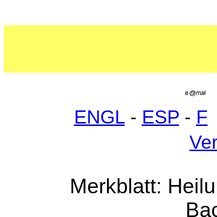
ENGL
-
ESP
-
F
Ver
Merkblatt: Heil
Bac