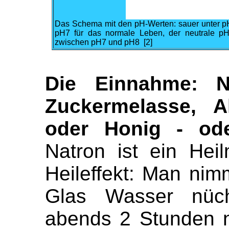
Das Schema mit den pH-Werten: sauer unter pH
pH7 für das normale Leben, der neutrale p
zwischen pH7 und pH8 [2]
Die Einnahme: N
Zuckermelasse, Ah
oder Honig - ode
Natron ist ein Heil
Heileffekt: Man nimm
Glas Wasser nüc
abends 2 Stunden n