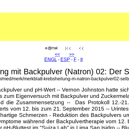
<<
>>
ENGL
-
ESP
-
F
-
It
ung mit Backpulver (Natron) 02: Der 
m/med/merk/merkblatt-krebsheilung-m-natron-backpulver02-sel
ckpulver und pH-Wert -- Vernon Johnston hatte si
uss zum Eigenversuch mit Backpulver und Zuckermel
nd die Zusammensetzung -- Das Protokoll 12.-21.
ts vom 12. bis zum 21. September 2015 -- Urintest
tichartige Schmerzen - Reduktion des Backpulvers
Symptome während der Backpulvertherapie vom 12. 
 pH-Bluttest im "Suiza Lab" in Lima San Isidro -- Bl