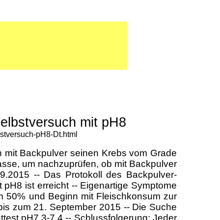
Selbstversuch mit pH8
bstversuch-pH8-Dt.html
ch mit Backpulver seinen Krebs vom Grade
asse, um nachzuprüfen, ob mit Backpulver
9.2015 -- Das Protokoll des Backpulver-
 pH8 ist erreicht -- Eigenartige Symptome
 um 50% und Beginn mit Fleischkonsum zur
bis zum 21. September 2015 -- Die Suche
uttest pH7,3-7,4 -- Schlussfolgerung: Jeder