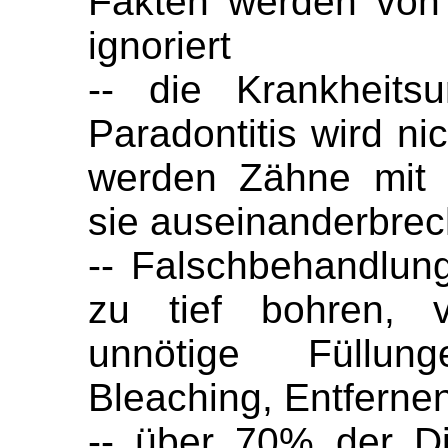
Fakten werden von
ignoriert
-- die Krankheits
Paradontitis wird ni
werden Zähne mit 
sie auseinanderbre
-- Falschbehandlun
zu tief bohren, v
unnötige Füllung
Bleaching, Entfern
-- über 70% der D