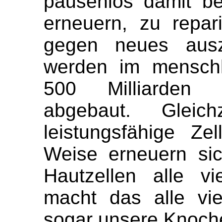
pausenlos damit bes
erneuern, zu repar
gegen neues ausz
werden im menschl
500 Milliarden a
abgebaut. Gleich
leistungsfähige Ze
Weise erneuern sic
Hautzellen alle v
macht das alle vi
sogar unsere Knoche