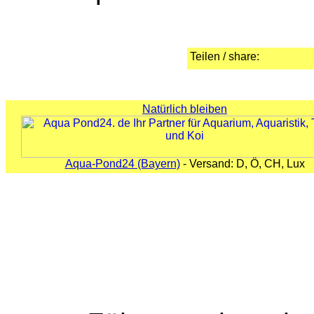
Teilen / share:
Natürlich bleiben
Aqua-Pond24 (Bayern)
- Versand: D, Ö, CH, Lux