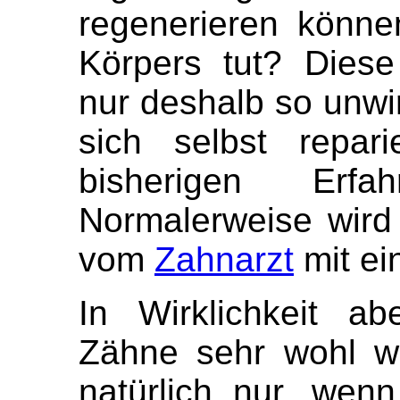
regenerieren könn
Körpers tut? Dies
nur deshalb so unwir
sich selbst repar
bisherigen Erfah
Normalerweise wird 
vom
Zahnarzt
mit ei
In Wirklichkeit a
Zähne sehr wohl wi
natürlich nur, wen