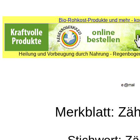
Bio-Rohkost-Produkte und mehr - ko
Heilung und Vorbeugung durch Nahrung - Regenbogenk
Merkblatt: Zäh