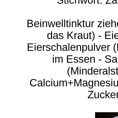
Stichwort: 
Beinwelltinktur zieh
das Kraut) - Ei
Eierschalenpulver (
im Essen - S
(Minderals
Calcium+Magnesium)
Zucker