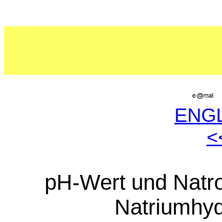
ENG
<
pH-Wert und Natro
Natriumhyd