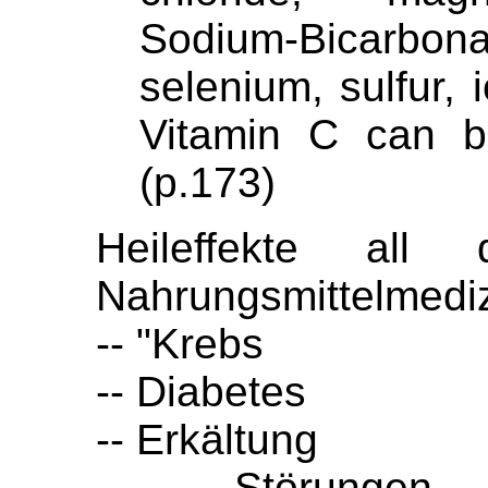
Sodium-Bicarbo
selenium, sulfur, 
Vitamin C can be
(p.173)
Heileffekte all
Nahrungsmittelmediz
-- "Krebs
-- Diabetes
-- Erkältung
-- Störungen