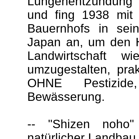
Lungenentzündung 
und fing 1938 mit
Bauernhofs in sei
Japan an, um den H
Landwirtschaft w
umzugestalten, pr
OHNE Pestizi
Bewässerung.
-- "Shizen noho"
natürlicher Landbau