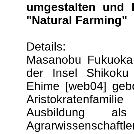
umgestalten und
"Natural Farming"
Details:
Masanobu Fukuoka 
der Insel Shikoku
Ehime [web04] geb
Aristokratenfamil
Ausbildung al
Agrarwissenscha