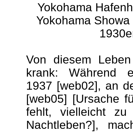
Yokohama Hafenhal
Yokohama Showa m
1930er
Von diesem Leben
krank: Während e
1937 [web02], an de
[web05] [Ursache f
fehlt, vielleicht z
Nachtleben?], mac