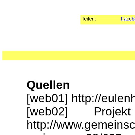
Teilen:
Faceb
Quellen
[web01] http://eulen
[web02] Proj
http://www.gemeinsc