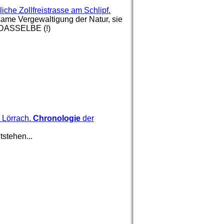
che Zollfreistrasse am Schlipf.
same Vergewaltigung der Natur, sie
au DASSELBE (!)
 Lörrach.
Chronologie
der
stehen...