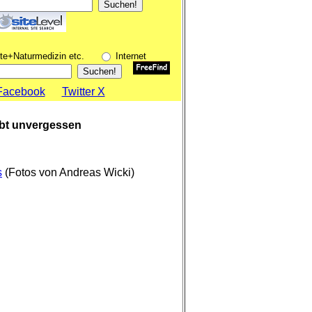
Suchen!
te+Naturmedizin etc.
Internet
Facebook
Twitter X
ibt unvergessen
s
(Fotos von Andreas Wicki)