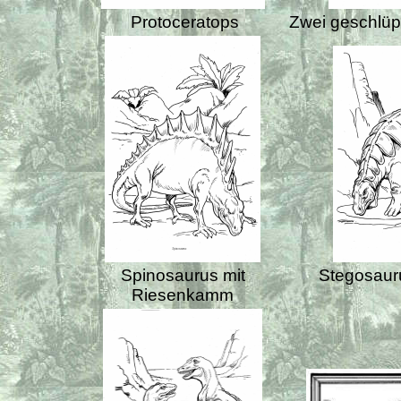
Protoceratops
Zwei geschlüp
Spinosaurus mit
Stegosauru
Riesenkamm