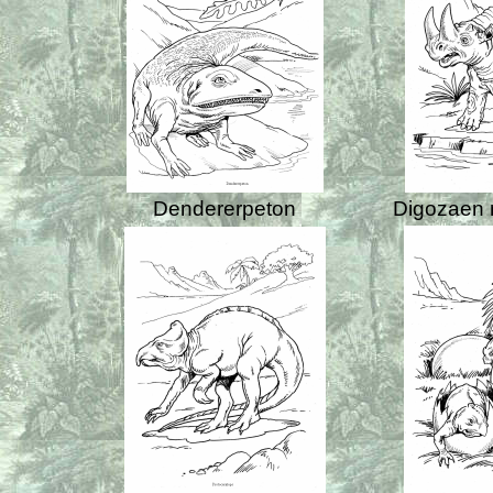
Dendererpeton
Digozaen 