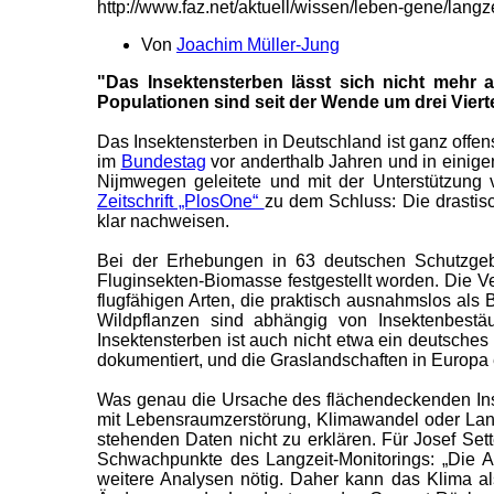
http://www.faz.net/aktuell/wissen/leben-gene/la
Von
Joachim Müller-Jung
"
Das Insektensterben lässt sich nicht mehr abs
Populationen sind seit der Wende um drei Viert
D
as Insektensterben in Deutschland ist ganz offe
im
Bundestag
vor anderthalb Jahren und in einig
Nijmwegen geleitete und mit der Unterstützung
Zeitschrift „PlosOne“
zu dem Schluss: Die drastisc
klar nachweisen.
Bei der Erhebungen in 63 deutschen Schutzge
Fluginsekten-Biomasse festgestellt worden. Die V
flugfähigen Arten, die praktisch ausnahmslos als 
Wildpflanzen sind abhängig von Insektenbestä
Insektensterben ist auch nicht etwa ein deutsch
dokumentiert, und die Graslandschaften in Europa
Was genau die Ursache des flächendeckenden Insekt
mit Lebensraumzerstörung, Klimawandel oder Land
stehenden Daten nicht zu erklären. Für Josef Se
Schwachpunkte des Langzeit-Monitorings: „Die Au
weitere Analysen nötig. Daher kann das Klima al