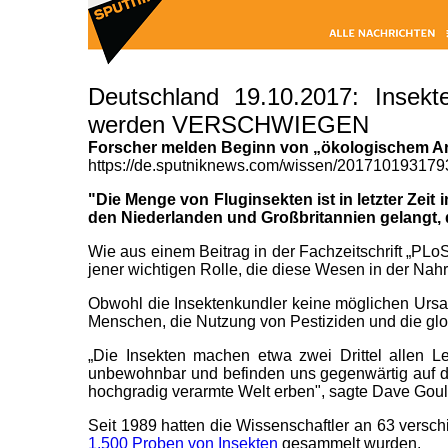
Deutschland 19.10.2017: Insek
werden VERSCHWIEGEN
Forscher melden Beginn von „ökologischem 
https://de.sputniknews.com/wissen/201710193179
"Die Menge von Fluginsekten ist in letzter Zei
den Niederlanden und Großbritannien gelangt,
Wie aus einem Beitrag in der Fachzeitschrift „PLo
jener wichtigen Rolle, die diese Wesen in der Nah
Obwohl die Insektenkundler keine möglichen Ursac
Menschen, die Nutzung von Pestiziden und die gl
„Die Insekten machen etwa zwei Drittel allen 
unbewohnbar und befinden uns gegenwärtig auf 
hochgradig verarmte Welt erben", sagte Dave Gouls
Seit 1989 hatten die Wissenschaftler an 63 versc
1.500 Proben von Insekten
gesammelt wurden.