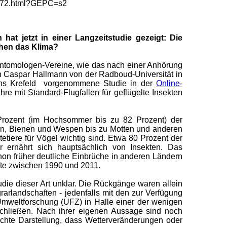
50672.html?GEPC=s2
 hat jetzt in einer Langzeitstudie gezeigt: Die
chen das Klima?
r Entomologen-Vereine, wie das nach einer Anhörung
n Caspar Hallmann von der Radboud-Universität in
eins Krefeld vorgenommene Studie in der
Online-
re mit Standard-Flugfallen für geflügelte Insekten
rozent (im Hochsommer bis zu 82 Prozent) der
ngen, Bienen und Wespen bis zu Motten und anderen
etiere für Vögel wichtig sind. Etwa 80 Prozent der
 ernährt sich hauptsächlich von Insekten. Das
on früher deutliche Einbrüche in anderen Ländern
fte zwischen 1990 und 2011.
udie dieser Art unklar. Die Rückgänge waren allein
rlandschaften - jedenfalls mit den zur Verfügung
Umweltforschung (UFZ) in Halle einer der wenigen
nschließen. Nach ihrer eigenen Aussage sind noch
achte Darstellung, dass Wetterveränderungen oder