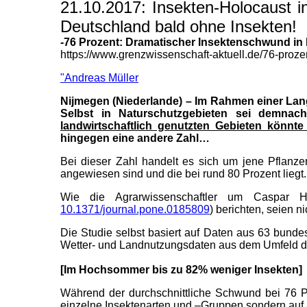
21.10.2017: Insekten-Holocaust 
Deutschland bald ohne Insekten!
-76 Prozent: Dramatischer Insektenschwund in
https://www.grenzwissenschaft-aktuell.de/76-pro
"Andreas Müller
Nijmegen (Niederlande) – Im Rahmen einer Lang
Selbst in Naturschutzgebieten sei demna
landwirtschaftlich genutzten Gebieten könnte
hingegen eine andere Zahl…
Bei dieser Zahl handelt es sich um jene Pflanze
angewiesen sind und die bei rund 80 Prozent liegt.
Wie die Agrarwissenschaftler um Caspar H
10.1371/journal.pone.0185809
) berichten, seien n
Die Studie selbst basiert auf Daten aus 63 bun
Wetter- und Landnutzungsdaten aus dem Umfeld de
[Im Hochsommer bis zu 82% weniger Insekten]
Während der durchschnittliche Schwund bei 76 Pr
einzelne Insektenarten und –Gruppen sondern auf al