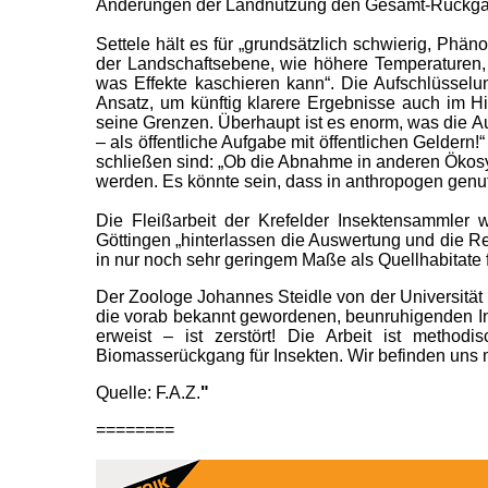
Änderungen der Landnutzung den Gesamt-Rückgang 
Settele hält es für „grundsätzlich schwierig, Ph
der Landschaftsebene, wie höhere Temperaturen, i
was Effekte kaschieren kann“. Die Aufschlüsselung
Ansatz, um künftig klarere Ergebnisse auch im Hi
seine Grenzen. Überhaupt ist es enorm, was die Au
– als öffentliche Aufgabe mit öffentlichen Geldern
schließen sind: „Ob die Abnahme in anderen Ökosys
werden. Es könnte sein, dass in anthropogen gen
Die Fleißarbeit der Krefelder Insektensammler 
Göttingen „hinterlassen die Auswertung und die R
in nur noch sehr geringem Maße als Quellhabitate 
Der Zoologe Johannes Steidle von der Universität
die vorab bekannt gewordenen, beunruhigenden Infor
erweist – ist zerstört! Die Arbeit ist metho
Biomasserückgang für Insekten. Wir befinden uns m
Quelle: F.A.Z.
"
========