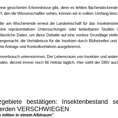
 keine gesicherten Erkenntnisse gibt, denn es fehlten flächendecke
f, den die Wissenschaftler sehen, können wir in vollem Umfang besc
te am Wochenende erneut die Landwirtschaft für das Insektenster
keine repräsentativen Untersuchungen oder belastbaren Stud
ässliche Daten, um diese Debatte auf eine seriöse Grundlage stell
ergemacht, die Verhältnisse für die Insekten durch Blühstreifen und
rte Antrags-und Kontrollverfahren ausgebremst.
verbrauch unternommen. Der Lebensraum von Insekten und anderen T
den, derzeit immer noch 66 Hektar täglich. Hier sieht der DBV au
zgebiete bestätigen: Insektenbestand
le werden VERSCHWIEGEN
s mitten in einem Albtraum“