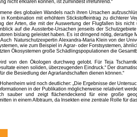
nicht erklären können, ist zumindest irreführend.“
änomene des globalen Wandels nach ihren Ursachen aufzuschlüs
n Kombination mit erhöhtem Stickstoffeintrag zu dichterer V
 der Arten, die mit der Auswertung der Flugfallen bis nicht 
nblick auf die Aussterbe-Ursachen jenseits der Schutzgebiete 
toren bislang geleistet haben. Es ist dringend nötig, derartig
!“ Auch Naturschutzexpertin Alexandra-Maria Klein von der Unive
temen, wie zum Beispiel in Agrar- oder Forstsystemen, ähnlic
utzten Ökosystemen große Schädlingspopulationen die Gesamt
wird von den Ökologen durchweg gelobt. Für Teja Tscharntk
esultate einen soliden, überzeugenden Eindruck.“ Der dramati
für die Besiedlung der Agrarlandschaften dienen können.“
 Hohenheim wird noch deutlicher: „Die Ergebnisse der Untersuc
mationen in der Publikation möglicherweise relativiert werden 
disch sauber und zeigt flächendeckend für eine große geo
itten in einem Albtraum, da Insekten eine zentrale Rolle für d