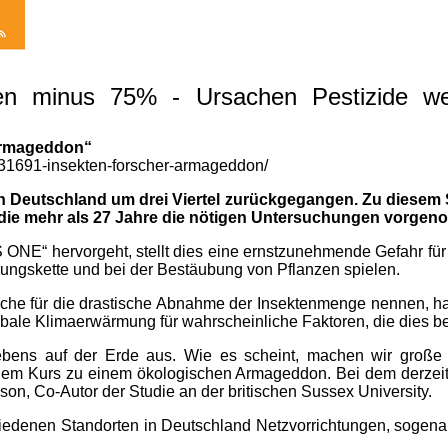
ten minus 75% - Ursachen Pestizide wer
Armageddon“
31691-insekten-forscher-armageddon/
t in Deutschland um drei Viertel zurückgegangen. Zu diese
 die mehr als 27 Jahre die nötigen Untersuchungen vorgen
S ONE“ hervorgeht, stellt dies eine ernstzunehmende Gefahr fü
rungskette und bei der Bestäubung von Pflanzen spielen.
he für die drastische Abnahme der Insektenmenge nennen, hal
obale Klimaerwärmung für wahrscheinliche Faktoren, die die
Lebens auf der Erde aus. Wie es scheint, machen wir große
dem Kurs zu einem ökologischen Armageddon. Bei dem derzei
on, Co-Autor der Studie an der britischen Sussex University.
hiedenen Standorten in Deutschland Netzvorrichtungen, sogenan