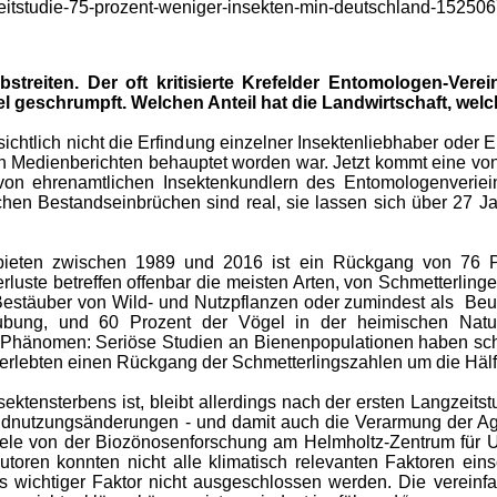
ngzeitstudie-75-prozent-weniger-insekten-min-deutschland-152
treiten. Der oft kritisierte Krefelder Entomologen-Verein
el geschrumpft. Welchen Anteil hat die Landwirtschaft, wel
nsichtlich nicht die Erfindung einzelner Insektenliebhaber ode
en Medienberichten behauptet worden war. Jetzt kommt eine vo
 von ehrenamtlichen Insektenkundlern des Entomologenveri
hen Bestandseinbrüchen sind real, sie lassen sich über 27 Jah
bieten zwischen 1989 und 2016 ist ein Rückgang von 76 P
erluste betreffen offenbar die meisten Arten, von Schmetterli
Bestäuber von Wild- und Nutzpflanzen oder zumindest als Beut
ubung, und 60 Prozent der Vögel in der heimischen Natur
es Phänomen: Seriöse Studien an Bienenpopulationen haben sch
 erlebten einen Rückgang der Schmetterlingszahlen um die Häl
ensterbens ist, bleibt allerdings nach der ersten Langzeitst
nutzungsänderungen - und damit auch die Verarmung der Agra
ttele von der Biozönosenforschung am Helmholtz-Zentrum für 
toren konnten nicht alle klimatisch relevanten Faktoren ei
s wichtiger Faktor nicht ausgeschlossen werden. Die vereinf