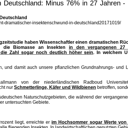
in Deutschland: Minus 76% in 27 Jahren 
 Deutschland
zent-dramatischer-insektenschwund-in-deutschland20171019/
zeitstudie haben Wissenschaftler einen dramatischen Rück
ch die Biomasse an Insekten
in den vergangenen 27 
 die Zahl sogar noch deutlich höher sein
. In welchem U
n, und damit auch unsere pflanzlichen Grundnahrungs- und Le
allmann von der niederländischen Radboud Universite
icht nur
Schmetterlinge, Käfer und Wildbienen
betroffen, son
desdeutschen Naturschutzgebieten, die während der vergangen
r untersuchten Gebiete.
ozent liegt, erreichte er
im Hochsommer sogar Werte von b
le fliegenden Insekten. In landwirtschaftlichen genutzten Gebie