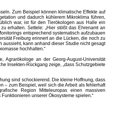
seln. Zum Beispiel können klimatische Effekte auf
egetation und dadurch kühlerem Mikroklima führen,
üblich war, ist für den Tierökologen aus Halle ein
zu erhalten. Settele: „Hier stößt das Ehrenamt an
e Monitorings entsprechend systematisch aufzubauen
rsität Freiburg erinnert an die Lücken, die noch zu
h aussieht, kann anhand dieser Studie nicht gesagt
biomasse hochhalten.“
e, Agrarökologe an der Georg-August-Universität
sche Insekten-Rückgang zeige, „dass Schutzgebiete
hung sind schockierend. Die kleine Hoffnung, dass
– zum Beispiel, weil sich die Arbeit als fehlerhaft
grafische Region Mitteleuropas einen massiven
as Funktionieren unserer Ökosysteme spielen.“