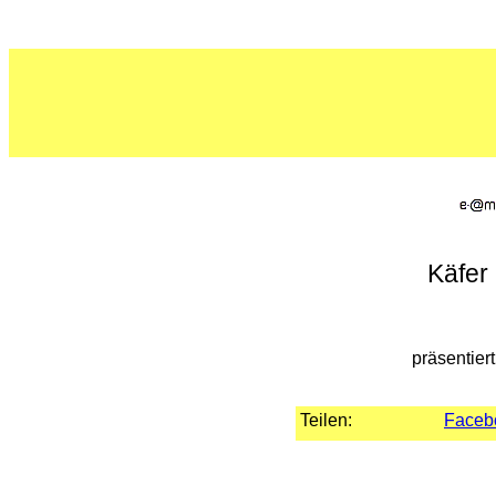
Käfer
präsentier
Teilen:
Faceb