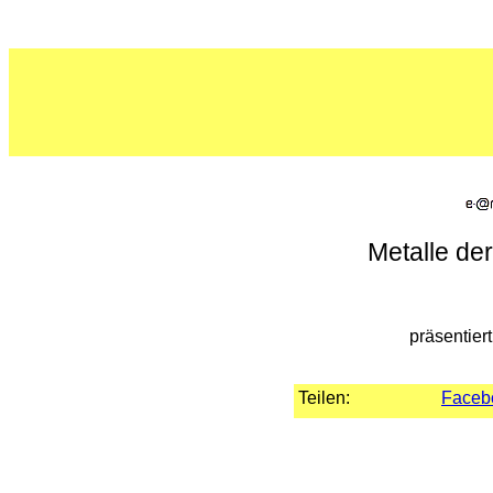
Metalle de
präsentier
Teilen:
Faceb