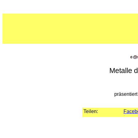
Metalle 
präsentier
Teilen:
Faceb