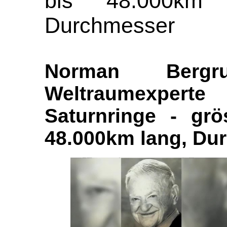
bis 48.000km
Durchmesser
Norman Bergr
Weltraumexpe
Saturnringe - grö
48.000km lang, D