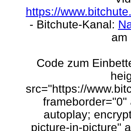
https://www.bitchu
- Bitchute-Kanal:
Na
am 
Code zum Einbett
hei
src="
https://www.b
frameborder="0" 
autoplay; encryp
picture-in-picture" 