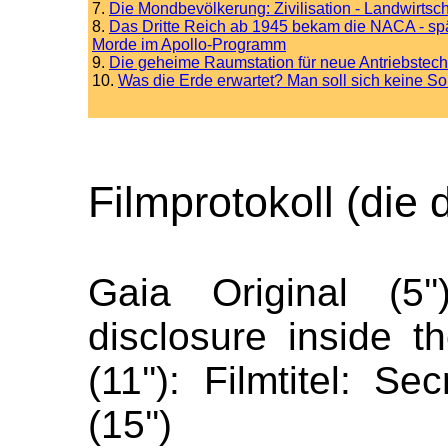
7.
Die Mondbevölkerung: Zivilisation - Landwirtsc
8.
Das Dritte Reich ab 1945 bekam die NACA - s
Morde im Apollo-Programm
9.
Die geheime Raumstation für neue Antriebstechn
10.
Was die Erde erwartet? Man soll sich keine S
Filmprotokoll (die 
Gaia Original (5'
disclosure inside 
(11''): Filmtitel: S
(15'')