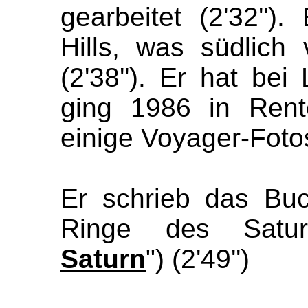
gearbeitet (2'32'')
Hills, was südlich
(2'38''). Er hat be
ging 1986 in Rente
einige Voyager-Fotos
Er schrieb das Bu
Ringe des Satur
Saturn
") (2'49'')