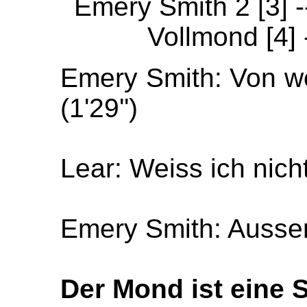
Emery Smith 2 [3] -
Vollmond [4] 
Emery Smith:
Von w
(1'29'')
Lear: Weiss ich nicht 
Emery Smith:
Ausser
Der Mon
d ist eine