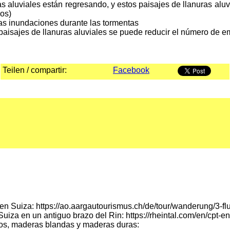
nuras aluviales están regresando, y estos paisajes de llanuras al
os)
las inundaciones durante las tormentas
 paisajes de llanuras aluviales se puede reducir el número de
Teilen / compartir:
Facebook
at en Suiza: https://ao.aargautourismus.ch/de/tour/wanderung/3
Suiza en un antiguo brazo del Rin: https://rheintal.com/en/cpt-e
cos, maderas blandas y maderas duras: