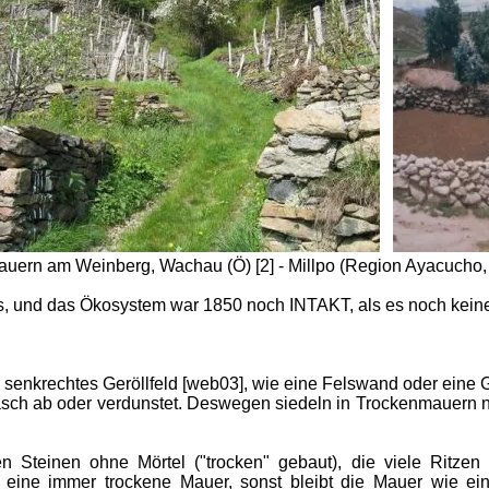
auern am Weinberg, Wachau (Ö) [2] - Millpo (Region Ayacucho,
us, und das Ökosystem war 1850 noch INTAKT, als es noch kein
 senkrechtes Geröllfeld [web03], wie eine Felswand oder eine 
asch ab oder verdunstet. Deswegen siedeln in Trockenmauern n
 Steinen ohne Mörtel ("trocken" gebaut), die viele Ritzen
t eine immer trockene Mauer, sonst bleibt die Mauer wie e