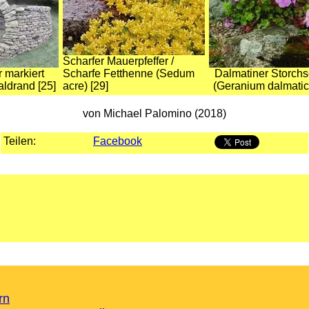
Scharfer Mauerpfeffer /
 markiert
Scharfe Fetthenne (Sedum
Dalmatiner Storch
ldrand [25]
acre) [29]
(Geranium dalmatic
von Michael Palomino (2018)
Teilen:
Facebook
rn