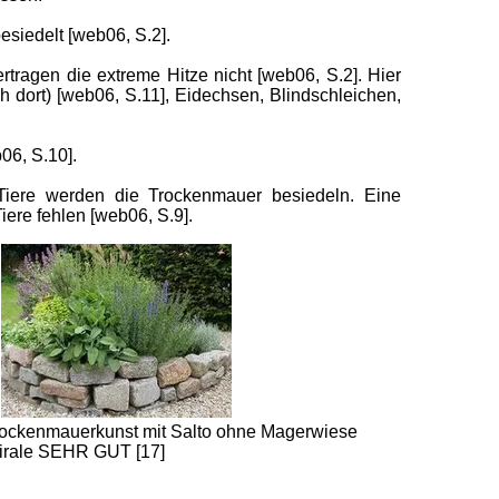
esiedelt [web06, S.2].
rtragen die extreme Hitze nicht [web06, S.2]. Hier
ort) [web06, S.11], Eidechsen, Blindschleichen,
06, S.10].
Tiere werden die Trockenmauer besiedeln. Eine
ere fehlen [web06, S.9].
rockenmauerkunst mit Salto ohne Magerwiese
pirale SEHR GUT [17]