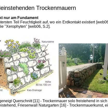
lleinstehenden Trockenmauern
akt nur am Fundament
rsten Teil Feuchtigkeit auf, wo ein Erdkontakt existiert [web06,
ie "Xerophyten" [web06, S.2].
geneigt Querschnitt [11] - Trockenmauer solo freistehend in sic
reistehend, Friesenwall Naturgarten [16] - Trockenmauerkunst, 