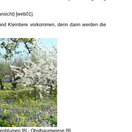
nsicht) [web01].
und Kleintiere vorkommen, denn dann werden die
penblumen [8] - Obstbaumwiese [9]