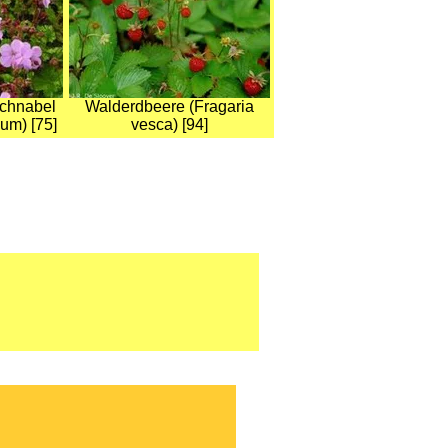
schnabel
Walderdbeere (Fragaria
um) [75]
vesca) [94]