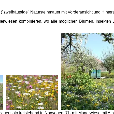
("zweihäuptige" Natursteinmauer mit Vorderansicht und Hintera
gerwiesen kombinieren, wo alle möglichen Blumen, Insekten 
auer solo freistehend in Norwegen [7] - mit Magerwiese mit Al