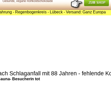
hrung - Regenbogenkreis - Lübeck - Versand: Ganz Europa
ch Schlaganfall mit 88 Jahren - fehlende K
auna-
Besucherin tot