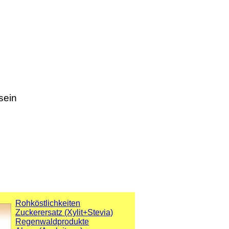
sein
Rohköstlichkeiten
Zuckerersatz (Xylit+Stevia)
Regenwaldprodukte