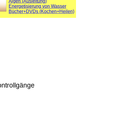
Algen (Ausleitung)
Energetisierung von Wasser
Bücher+DVDs (Kochen+Heilen)
ontrollgänge