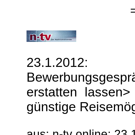
23.1.2012:
Bewerbungsgespr
erstatten lassen>
günstige Reisemög
aus: n-tv online; 23.