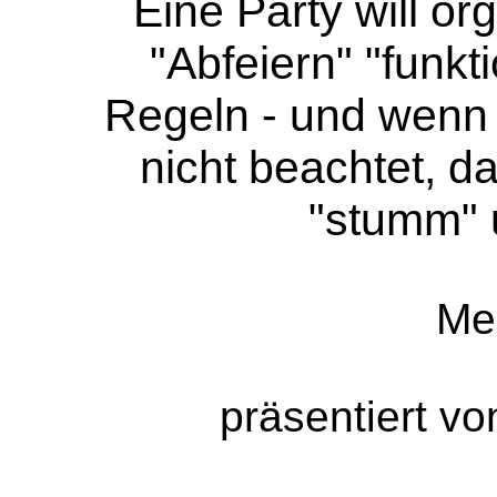
Eine Party will or
"Abfeiern" "funkt
Regeln - und wenn
nicht beachtet, d
"stumm" 
Me
präsentiert v