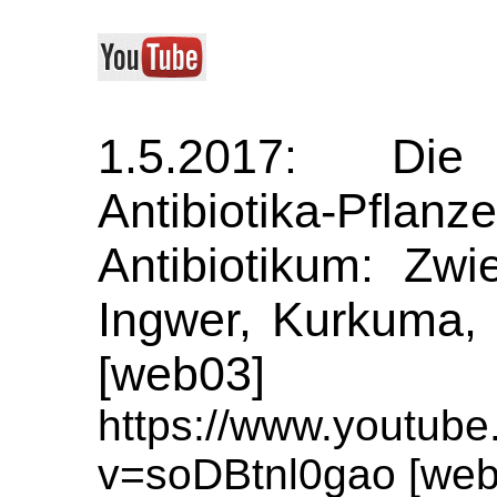
1.5.2017: Di
Antibiotika-Pfla
Antibiotikum: Zwi
Ingwer, Kurkuma, 
[web03]
https://www.youtub
v=soDBtnl0gao [web