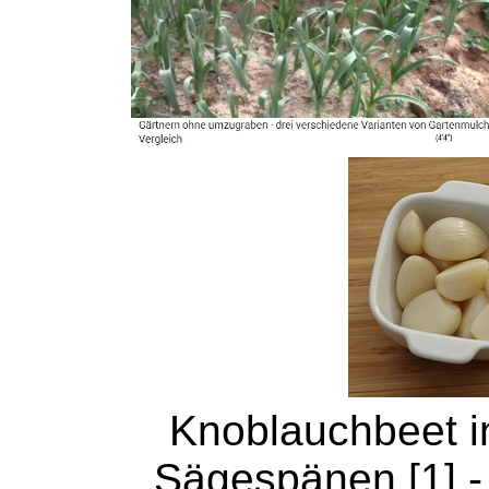
Knoblauchbeet in
Sägespänen [1] -