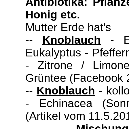
Antibiotika: Pflan
Honig etc.
Mutter Erde hat's
--
Knoblauch
- Ec
Eukalyptus - Pfeffer
- Zitrone / Limon
Grüntee (Facebook 
--
Knoblauch
- koll
- Echinacea (Son
(Artikel vom 11.5.20
--
Mischung