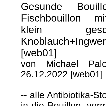
Gesunde Bouil
Fischbouillon m
klein ges
Knoblauch+Ingwe
[web01]
von Michael Pa
26.12.2022 [web01]
-- alle Antibiotika-
in die Bouillon, ver