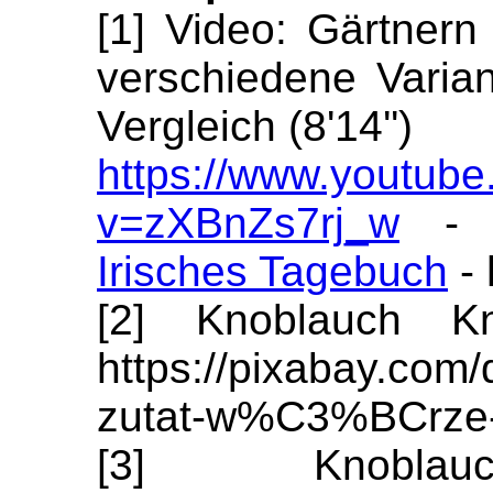
[1] Video: Gärtner
verschiedene Varia
Vergleich (8'14'')
https://www.youtub
v=zXBnZs7rj_w
- Y
Irisches Tagebuch
- 
[2] Knoblauch Kn
https://pixabay.com
zutat-w%C3%BCrze
[3] Knoblauc