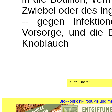
Zwiebel oder des In
-- gegen Infektio
Vorsorge, und die B
Knoblauch
Teilen / share:
Bio-Rohkost-Produkte und meh