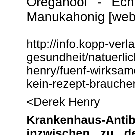
Oreganoöl - Ech
Manukahonig [web
http://info.kopp-ver
gesundheit/natuerlic
henry/fuenf-wirksame
kein-rezept-brauche
<Derek Henry
Krankenhaus-A
inzwischen zu d