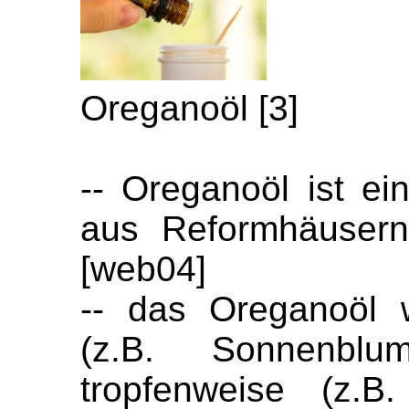
Oreganoöl [3]
-- Oreganoöl ist ei
aus Reformhäusern
[web04]
-- das Oreganoöl 
(z.B. Sonnenblu
tropfenweise (z.