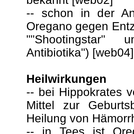
-- schon in der An
Oregano gegen Entz
""Shootingstar" 
Antibiotika") [web04]
Heilwirkungen
-- bei Hippokrates 
Mittel zur Geburt
Heilung von Hämorr
-- in Tees ist Ore