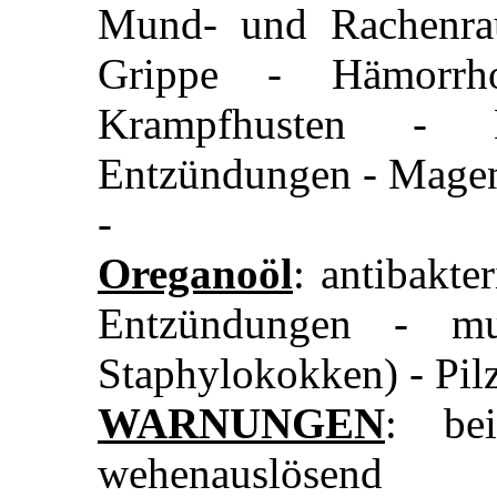
Mund- und Rachenrau
Grippe - Hämorrh
Krampfhusten - 
Entzündungen - Mage
-
Oreganoöl
: antibakter
Entzündungen - mul
Staphylokokken) - Pilz
WARNUNGEN
: bei
wehenauslösend