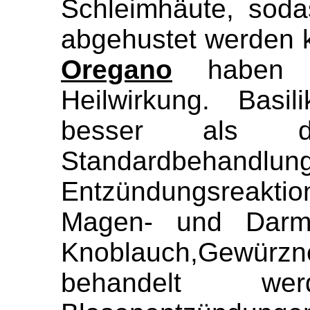
Schleimhäute, soda
abgehustet werden 
Oregano
haben eb
Heilwirkung. Basil
besser als die
Standardb
Entzündungsreaktio
Magen- und Darmi
Knoblauch,Gewür
behandelt w