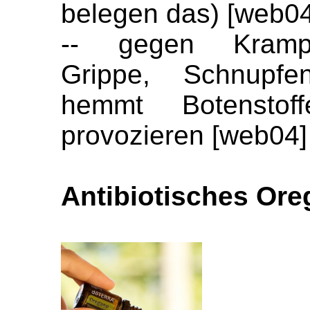
belegen das) [web04
-- gegen Krampf
Grippe, Schnupfe
hemmt Botenstof
provozieren [web04]
Antibiotisches Ore