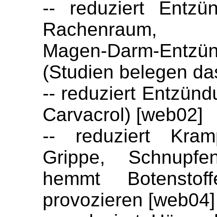
-- reduziert
Entzü
Rachenraum, At
Magen-Darm-Entzün
(Studien belegen da
-- reduziert Entzünd
Carvacrol) [web02]
-- reduziert Kram
Grippe, Schnupfe
hemmt Botenstof
provozieren [web04]