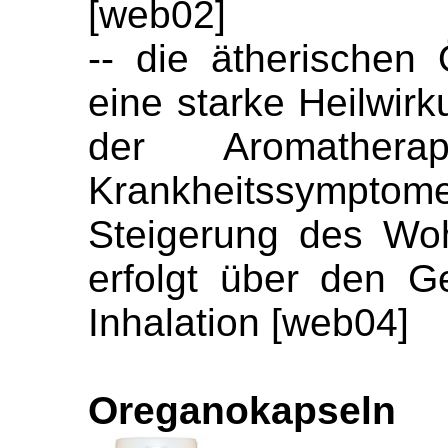
[web02]
-- die ätherische
eine starke Heilwir
der Aromathera
Krankheitssympt
Steigerung des Woh
erfolgt über den G
Inhalation [web04]
Oreganokapseln