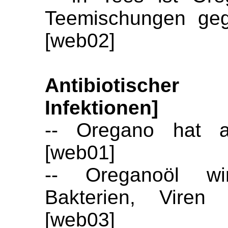
Teemischungen ge
[web02]
Antibiotisch
Infektionen]
-- Oregano hat an
[web01]
-- Oreganoöl wi
Bakterien, Viren 
[web03]