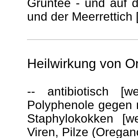
Grüntee - und auf d
und der Meerrettich 
Heilwirkung von Or
-- antibiotisch [
Polyphenole gegen m
Staphylokokken [w
Viren, Pilze (Oregan