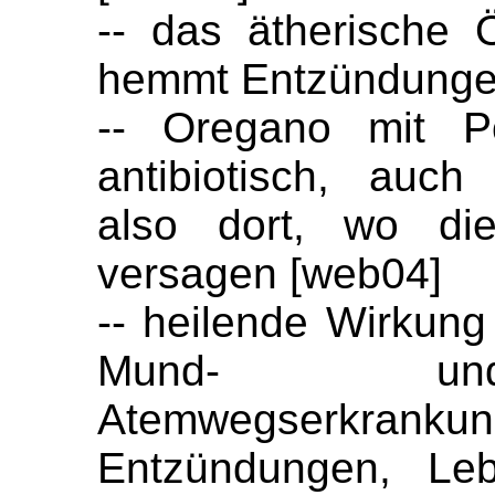
-- das ätherische 
hemmt Entzündunge
-- Oregano mit Po
antibiotisch, auc
also dort, wo die 
versagen [web04]
-- heilende Wirkun
Mund- und
Atemwegserkran
Entzündungen, Leb