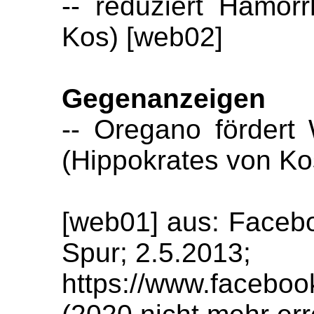
-- reduziert Hämor
Kos) [web02]
Gegenanzeigen
-- Oregano förder
(Hippokrates von Ko
[web01] aus: Facebo
Spur; 2.5.2013;
https://www.faceboo