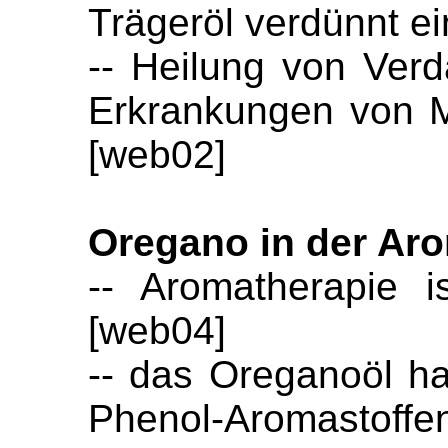
Trägeröl verdünnt 
-- Heilung von Ve
Erkrankungen von 
[web02]
Oregano in der Ar
-- Aromatherapie 
[web04]
-- das Oreganoöl h
Phenol-Aromastoffen,