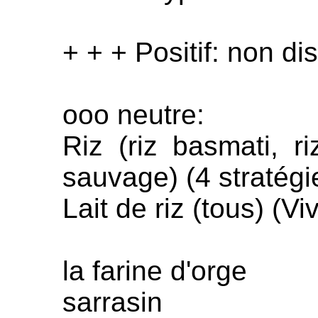
+ + + Positif: non di
ooo neutre:
Riz (riz basmati, ri
sauvage) (4 stratégi
Lait de riz (tous) (V
la farine d'orge
sarrasin