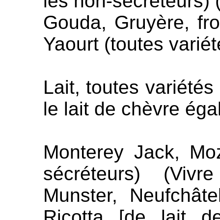
les non-sécréteurs) 
Gouda, Gruyère, fro
Yaourt (toutes variété
Lait, toutes variétés
le lait de chèvre ég
Monterey Jack, Moz
sécréteurs) (Vivr
Munster, Neufchâte
Ricotta [de lait 