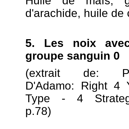
Huile de maïs, g
d'arachide, huile de
5. Les noix ave
groupe sanguin 0
(extrait de: Pe
D'Adamo: Right 4 
Type - 4 Strateg
p.78)