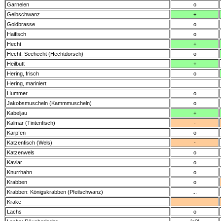
Garnelen
o
Gelbschwanz
+
Goldbrasse
o
Haifisch
o
Hecht
+
Hecht: Seehecht (Hechtdorsch)
o
Heilbutt
+
Hering, frisch
o
Hering, mariniert
Hummer
o
Jakobsmuscheln (Kammmuscheln)
o
Kabeljau
+
Kalmar (Tintenfisch)
-
Karpfen
o
Katzenfisch (Wels)
-
Katzenwels
o
Kaviar
o
Knurrhahn
o
Krabben
o
Krabben: Königskrabben (Pfeilschwanz)
...
Krake
-
Lachs
o