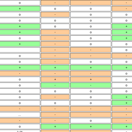
o
-
-
-
+
o
o
-
o
-
o
o
o
o
o
o
+
o
o
+
+
-
o
+
o
-
o
+
+
-
o
o
-
-
o
o
-
-
-
o
-
o
o
+
+
+
+
-
-
-
o
o
+
+
o
o
-
-
o
o
o
o
o
o
-
o
+
o
o
o
+
-
-
-
-
...
-
-
-
-
-
o
-
o
+
+
+