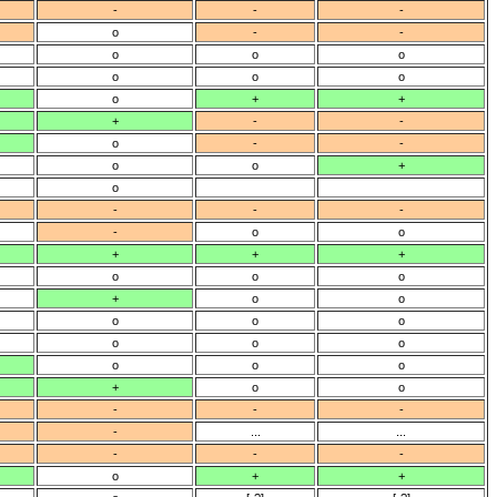
-
-
-
o
-
-
o
o
o
o
o
o
o
+
+
+
-
-
o
-
-
o
o
+
o
-
-
-
-
o
o
+
+
+
o
o
o
+
o
o
o
o
o
o
o
o
o
o
o
+
o
o
-
-
-
-
...
...
-
-
-
o
+
+