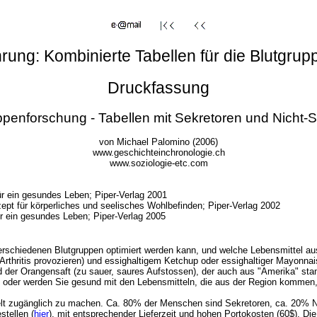
ung: Kombinierte Tabellen für die Blutgrup
Druckfassung
ppenforschung - Tabellen mit Sekretoren und Nicht-
von Michael Palomino (2006)
www.geschichteinchronologie.ch
www.soziologie-etc.com
für ein gesundes Leben; Piper-Verlag 2001
nzept für körperliches und seelisches Wohlbefinden; Piper-Verlag 2002
ür ein gesundes Leben; Piper-Verlag 2005
verschiedenen Blutgruppen optimiert werden kann, und welche Lebensmittel au
Arthritis provozieren) und essighaltigem Ketchup oder essighaltiger Mayonnai
nd der Orangensaft (zu sauer, saures Aufstossen), der auch aus "Amerika" st
n oder werden Sie gesund mit den Lebensmitteln, die aus der Region kommen,
Welt zugänglich zu machen. Ca. 80% der Menschen sind Sekretoren, ca. 20% N
stellen (
hier
), mit entsprechender Lieferzeit und hohen Portokosten (60$). Di