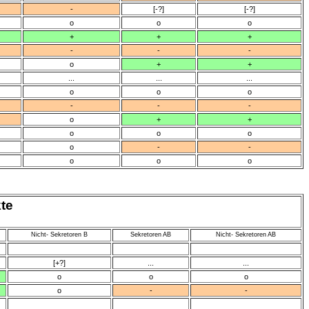
-
[-?]
[-?]
o
o
o
+
+
+
-
-
-
o
+
+
...
...
...
o
o
o
-
-
-
o
+
+
o
o
o
o
-
-
o
o
o
te
Nicht- Sekretoren B
Sekretoren AB
Nicht- Sekretoren AB
[+?]
...
...
o
o
o
o
-
-