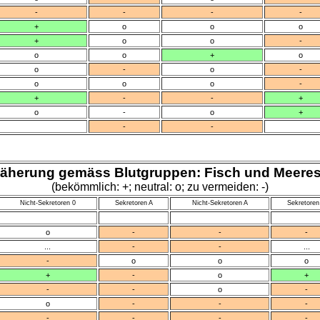
-
-
-
-
+
o
o
o
+
o
o
-
o
o
+
o
o
-
o
-
o
o
o
-
+
-
-
+
o
-
o
+
-
-
näherung gemäss Blutgruppen: Fisch und Meeres
(bekömmlich: +; neutral: o; zu vermeiden: -)
Nicht-Sekretoren 0
Sekretoren A
Nicht-Sekretoren A
Sekretoren
o
-
-
-
...
-
-
...
-
o
o
o
+
-
o
+
-
-
o
-
o
-
-
-
-
-
-
-