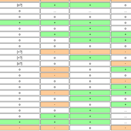
[o?]
+
+
o
o
...
...
...
o
o
o
o
+
+
+
o
o
o
+
o
o
+
+
+
o
o
+
+
o
o
o
o
[+?]
-
-
-
[+?]
o
+
o
[o?]
o
o
-
o
-
o
+
o
-
o
o
o
o
o
-
o
o
o
+
o
-
+
+
o
o
+
o
o
-
o
+
o
o
+
...
o
+
+
...
+
+
+
...
-
-
o
-