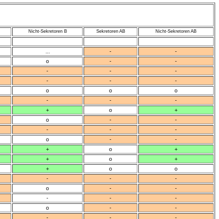
Nicht-Sekretoren B
Sekretoren AB
Nicht-Sekretoren AB
...
-
-
o
-
-
-
-
-
-
-
-
o
o
o
-
-
-
+
o
+
o
-
-
-
-
-
o
-
-
+
o
+
+
o
+
+
o
o
-
-
-
o
-
-
-
-
-
o
-
-
-
-
-