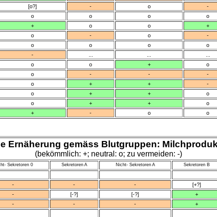
[o?]
-
o
-
o
o
o
o
+
o
o
+
o
-
o
-
o
o
o
o
-
...
...
...
o
o
+
o
o
-
-
-
o
+
+
-
o
+
+
o
o
+
+
o
+
-
o
o
ie Ernäherung gemäss Blutgruppen: Milchproduk
(bekömmlich: +; neutral: o; zu vermeiden: -)
ht- Sekretoren 0
Sekretoren A
Nicht- Sekretoren A
Sekretoren B
-
-
-
[+?]
-
[-?]
[-?]
+
-
-
-
+