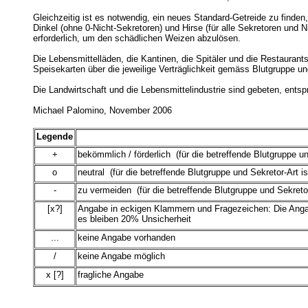
Gleichzeitig ist es notwendig, ein neues Standard-Getreide zu finden
Dinkel (ohne 0-Nicht-Sekretoren) und Hirse (für alle Sekretoren und 
erforderlich, um den schädlichen Weizen abzulösen.
Die Lebensmittelläden, die Kantinen, die Spitäler und die Restaura
Speisekarten über die jeweilige Verträglichkeit gemäss Blutgruppe u
Die Landwirtschaft und die Lebensmittelindustrie sind gebeten, en
Michael Palomino, November 2006
Legende
+
bekömmlich / förderlich (für die betreffende Blutgruppe un
o
neutral (für die betreffende Blutgruppe und Sekretor-Art i
-
zu vermeiden (für die betreffende Blutgruppe und Sekretor
[x?]
Angabe in eckigen Klammern und Fragezeichen: Die Angab
es bleiben 20% Unsicherheit
...
keine Angabe vorhanden
/
keine Angabe möglich
x [?]
fragliche Angabe