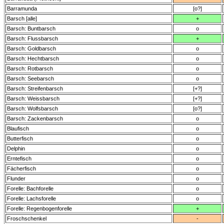
Barramunda
[o?]
Barsch [alle]
+
Barsch: Buntbarsch
o
Barsch: Flussbarsch
+
Barsch: Goldbarsch
o
Barsch: Hechtbarsch
o
Barsch: Rotbarsch
o
Barsch: Seebarsch
o
Barsch: Streifenbarsch
[+?]
Barsch: Weissbarsch
[+?]
Barsch: Wolfsbarsch
[o?]
Barsch: Zackenbarsch
o
Blaufisch
o
Butterfisch
o
Delphin
o
Erntefisch
o
Fächerfisch
o
Flunder
o
Forelle: Bachforelle
o
Forelle: Lachsforelle
o
Forelle: Regenbogenforelle
+
Froschschenkel
-