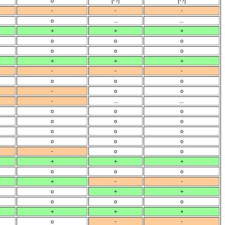
o
[-?]
[-?]
-
-
-
o
...
...
+
+
+
o
o
o
o
o
o
+
+
+
-
-
-
o
o
o
-
o
o
-
...
...
o
o
o
o
o
o
o
o
o
o
o
o
-
o
o
+
+
+
o
o
o
+
-
-
o
+
+
o
o
o
+
+
+
o
-
-