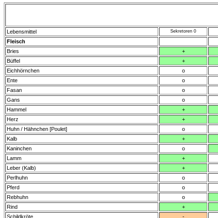
Lebensmittel
Sekretoren 0
Fleisch
Bries
+
Büffel
+
Eichhörnchen
o
Ente
o
Fasan
o
Gans
o
Hammel
+
Herz
+
Huhn / Hähnchen [Poulet]
o
Kalb
+
Kaninchen
o
Lamm
+
Leber (Kalb)
+
Perlhuhn
o
Pferd
o
Rebhuhn
o
Rind
+
Schildkröte
-