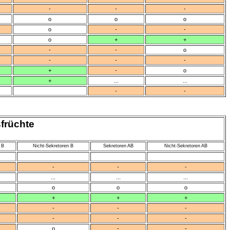
-
-
-
o
o
o
o
-
-
o
+
+
-
-
o
-
-
-
+
-
o
+
...
...
-
-
früchte
 B
Nicht-Sekretoren B
Sekretoren AB
Nicht-Sekretoren AB
-
-
-
...
...
...
o
o
o
+
+
+
-
-
-
-
-
-
o
-
-