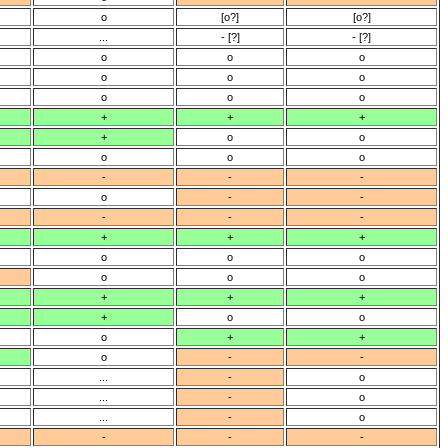
o
[o?]
[o?]
...
- [?]
- [?]
o
o
o
o
o
o
o
o
o
+
+
+
+
o
o
o
o
o
-
-
-
o
-
-
-
-
-
+
+
+
o
o
o
o
o
o
+
+
+
+
o
o
o
+
+
o
-
-
...
-
o
...
-
o
...
-
o
-
-
-