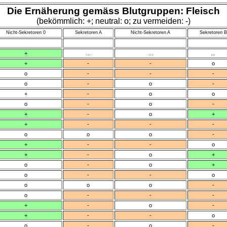
Die Ernäherung gemäss Blutgruppen: Fleisch
(bekömmlich: +; neutral: o; zu vermeiden: -)
Nicht-Sekretoren 0
Sekretoren A
Nicht-Sekretoren A
Sekretoren B
+
...
...
...
+
-
-
o
o
-
-
-
o
-
o
-
+
-
o
o
o
-
o
-
+
-
o
+
+
-
-
-
o
o
o
-
+
-
-
o
+
-
o
+
o
-
o
+
o
-
-
o
o
o
o
-
o
-
-
-
+
-
o
-
+
-
-
o
o
-
o
-