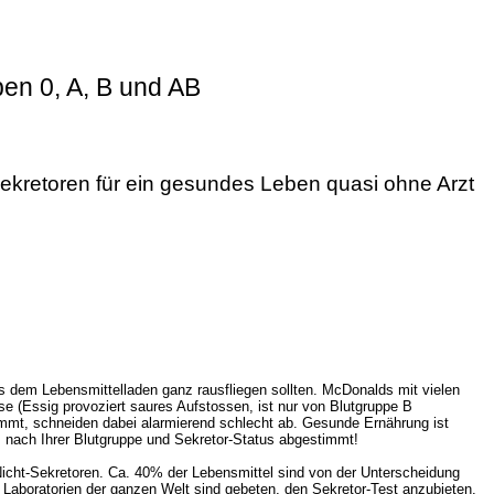
pen 0, A, B und AB
Sekretoren für ein gesundes Leben quasi ohne Arzt
s dem Lebensmittelladen ganz rausfliegen sollten. McDonalds mit vielen
se (Essig provoziert saures Aufstossen, ist nur von Blutgruppe B
ammt, schneiden dabei alarmierend schlecht ab. Gesunde Ernährung ist
 nach Ihrer Blutgruppe und Sekretor-Status abgestimmt!
icht-Sekretoren. Ca. 40% der Lebensmittel sind von der Unterscheidung
e Laboratorien der ganzen Welt sind gebeten, den Sekretor-Test anzubieten.