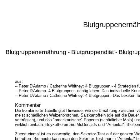
Blutgruppenernähr
Blutgruppenernährung - Blutgruppendiät - Blutgru
aus:
-- Peter D'Adamo / Catherine Whitney: 4 Blutgruppen - 4 Strategien 
-- Peter D'Adamo: 4 Blutgruppen - richtig leben. Das individuelle Ko
-- Peter D'Adamo / Catherine Whitney: 4 Blutgruppen. Das Lexikon f
Kommentar
Die kombinierte Tabelle gibt Hinweise, wie die Ernährung zwischen 
meist schädlichen Weizenbrötchen, Salzkartoffeln (die auf die Dauer 
verträglich), und das "amerikanische" Popcorn (schädlicher Mais) u
wirklich einfach: Boykottieren Sie McDonalds und "Amerika". Bleibe
Zuerst einmal ist es notwendig, den Sekretor-Test auf der ganzen 
betroffen. Bis heute kann man den Sekretor-Test, nur in "Amerika" be