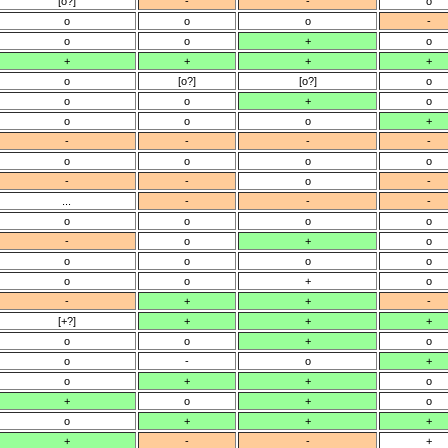
[o?]
-
-
o
o
o
o
-
o
o
+
o
+
+
+
+
o
[o?]
[o?]
o
o
o
+
o
o
o
o
+
-
-
-
-
o
o
o
o
-
-
o
-
...
-
-
-
o
o
o
o
-
o
+
o
o
o
o
o
o
o
+
o
-
+
+
-
[+?]
+
+
+
o
o
+
o
o
-
o
+
o
+
+
o
+
o
+
o
o
+
+
+
+
-
-
+