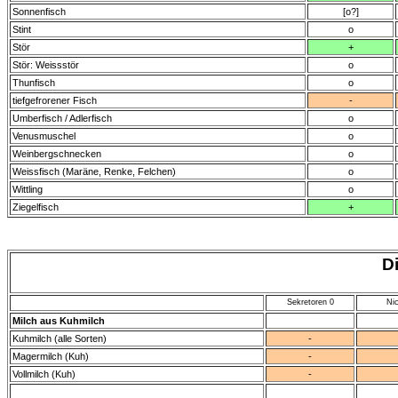
Sonnenfisch
[o?]
Stint
o
Stör
+
Stör: Weissstör
o
Thunfisch
o
tiefgefrorener Fisch
-
Umberfisch / Adlerfisch
o
Venusmuschel
o
Weinbergschnecken
o
Weissfisch (Maräne, Renke, Felchen)
o
Wittling
o
Ziegelfisch
+
D
Sekretoren 0
Nic
Milch aus Kuhmilch
Kuhmilch (alle Sorten)
-
Magermilch (Kuh)
-
Vollmilch (Kuh)
-