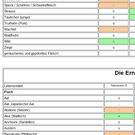
Speck / Schinken / Schweinefleisch
-
Strauss
o
Täubchen (junge)
o
Truthahn (Pute)
o
Wachtel
-
Waldhuhn
o
Wild
+
Ziege
o
geräuchertes und gepökeltes Fleisch
Die Er
Lebensmittel
Sekretoren 0
Fisch
Aal
o
Aal: Japanischer Aal
...
Abalone (Seeohr)
-
Alse (Maifisch)
+
Anchovis (Sardellen)
o
Austern
o
Barrakuda (Pfeilhecht)
-