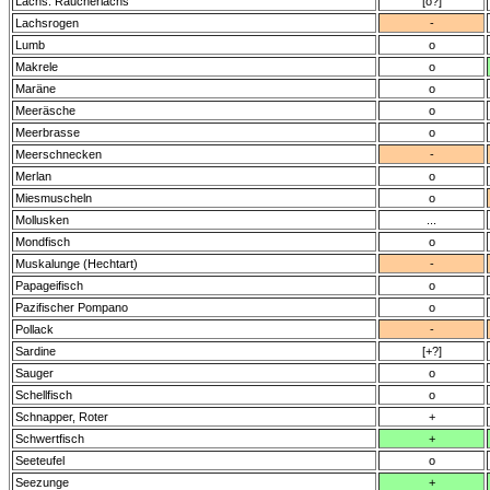
Lachs: Räucherlachs
[o?]
Lachsrogen
-
Lumb
o
Makrele
o
Maräne
o
Meeräsche
o
Meerbrasse
o
Meerschnecken
-
Merlan
o
Miesmuscheln
o
Mollusken
...
Mondfisch
o
Muskalunge (Hechtart)
-
Papageifisch
o
Pazifischer Pompano
o
Pollack
-
Sardine
[+?]
Sauger
o
Schellfisch
o
Schnapper, Roter
+
Schwertfisch
+
Seeteufel
o
Seezunge
+