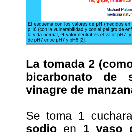
El esquema con los valores de pH (medidos en l
pH6 (con la vulnerabilidad y con el peligro de e
la vida normal, el valor neutral es el valor pH7, 
de pH7 entre pH7 y pH8 [2].
La tomada 2 (como
bicarbonato de
vinagre de manzan
Se toma 1 cuchar
sodio
en
1 vaso 