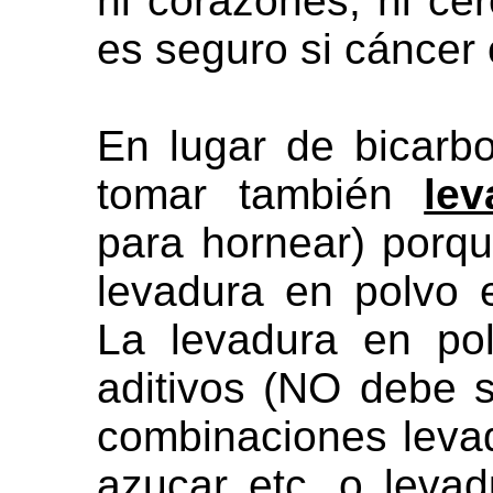
ni corazones, ni ce
es seguro si cáncer 
En lugar de bicarb
tomar también
le
para hornear) porque
levadura en polvo 
La levadura en po
aditivos (NO debe s
combinaciones leva
azucar etc. o leva