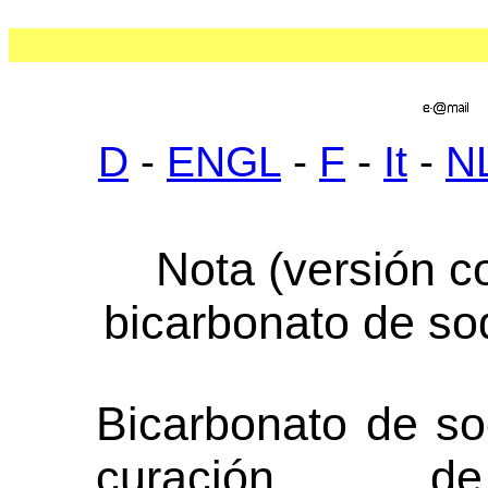
D
-
ENGL
-
F
-
It
-
N
Nota (versión c
bicarbonato de so
Bicarbonato de so
curación 