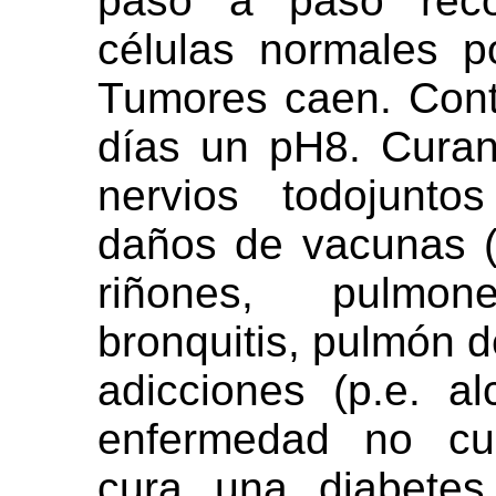
paso a paso recon
células normales p
Tumores caen. Cont
días un pH8. Curan
nervios todojunto
daños de vacunas (a
riñones, pulmo
bronquitis, pulmón d
adicciones (p.e. a
enfermedad no cur
cura una diabetes