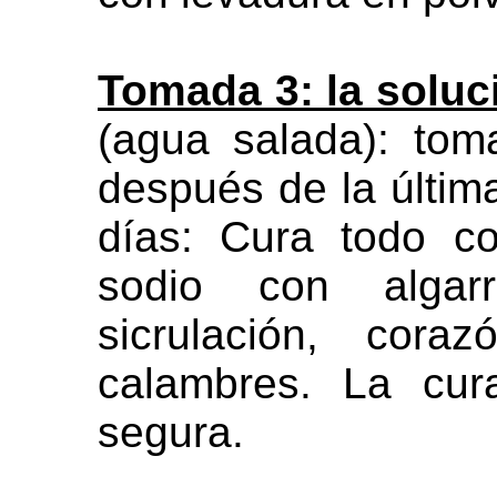
Tomada 3: la soluc
(agua salada): to
después de la últim
días: Cura todo c
sodio con algar
sicrulación, cora
calambres. La cur
segura.