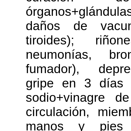
órganos+glándula
daños de vacun
tiroides); riñ
neumonías, bro
fumador), depre
gripe en 3 días 
sodio+vinagre d
circulación, miem
manos y pies f