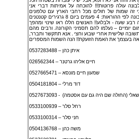
 את זה!!! אני לא רופא, אבל יש לי עובדות בשטח!! הכל
לבונה עולה פרוטות!!! להוכחה על אמיתות דברי אני
זה שמות של חולים מכל רחבי הארץ עם טלפונים
שלהם שלקחו מהלבונה לפי ההוראות: 4 פעמים ביום 8 גרגירים קטנטנים
 רבע שעה - ולבלוע!! האנשים הללו ראו שינוי ומהפך
ום יומיים – נעלמו להם תסמיני הקורונה. ורבים מהם
ו תשובה שלישית אחרי שבוע וחצי . אנא תתקשר ותברר
איתן כהן – 0537283488
חיים אליהו גרטנר – 026562344
שמעון חיים מונסא – 0527665471
דוד מרלי – 0504181804
 (החולה שם היה גם עם אסטמה) - 0527673093
רחל סלר – 0533100939
חני סלר – 0533100314
משה כהן – 0504136768