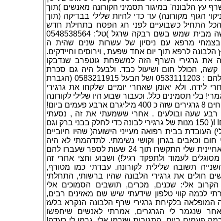
רף עץ הלבונה' במיגור תסמיני הקורונה מאנשים )תוך
24 (ובניקוי הגוף מקורונה) עד כדי להיות שלילי בבדיקה (תוך
ן הכל התחיל כשבועיים לפני חג הפסח בתחילת חדש
ניסן. נודע לי על אשה מבית שמש בשם רבקה שרגל )טל': 0548538564
(צמחי מרפא עם ניסיון של עשרות שנים שהית ה
לבונה לרפא תוך יום אחד שפעת , וירוסים וחיידקים
נה את גרגירי השרף הזה למשפחת גוטפרב שנדבקו
 קשה, הכולל חום ושיעול כבד. ולבעל היה גם סכרת
נעורים) שהטלפון שלהם : 0533111203 ושל הבעל 0583211915 (הגברת
י לידה. ולא יאומן שאחרי יומיים שלקחו את גרגירי
רי! בלי תסמינים כלל. וכעבור שבוע היו שלילי לקורונה
. ההוראה היתה: לוקחים 8 גרגירים שזה כ 400 מיליגרם ארבע פעמים ביום!
 רבע שעה ובולעים . אחרי ששמעתי את זה , נסעתי
לקחת ממנה) בחינם! !( 150 מנות של גרגירי לבונה כדי לחלק בבני ברק וגם
י) העובדת בבית רפואה מעייני הישועה( שהיו חיוביים
 חום וכאבים בגרון וקושי נשימתי. לתדהמתי לא היה
גבול כאשר אחותי ואחיינית שלי התקשרו תוך 24 שעות לספר שעברו להם
סוגלים לעמוד ולתפקד רגיל!) ושבוע וחצי אחרי זה
שנייה תשובה שלילית לקורונה. עבדתי כמו מטורף
ם חולים את גרגירי הלבונה שהיו ברשותי, התחלתי
רוב אלי: שכנים, מכרים, תושבים הסמוכים אלי
תי לכמה קווי טלפון שידעתי שיש שם מאזינים רבים
 המופלאה בלקיחת גרגירי שרף הלבונה הנקרא בלעז
 לאחר שנגמר לי הגרגרים, אמרתי לאנשים שיחפשו
 כמה פעמים ביום. התגובות שזרמו אלי, גרמו לי רעדה