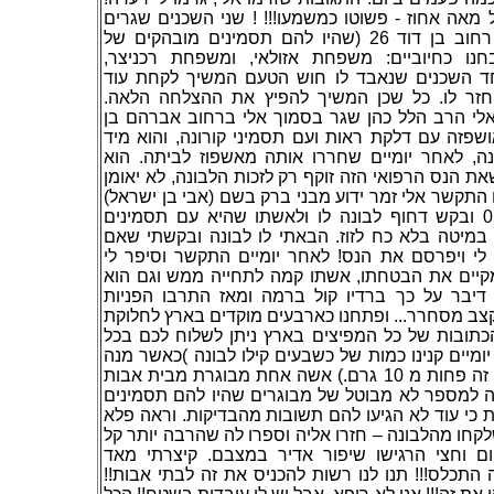
אה אחוז - פשוטו כמשמעו!!! ! שני השכנים שגרים
אצלי בבניין מעלי) רחוב בן דוד 26 (שהיו להם תסמינים מובהקים של
בחנו כחיוביים: משפחת אזולאי, ומשפחת רכניצר
ד השכנים שנאבד לו חוש הטעם המשיך לקחת עוד
 חזר לו. כל שכן המשיך להפיץ את ההצלחה הלאה
אלי הרב הלל כהן שגר בסמוך אלי ברחוב אברהם בן
תו אושפזה עם דלקת ראות ועם תסמיני קורונה, והוא מיד
ה, לאחר יומיים שחררו אותה מאשפוז לביתה. הוא
ת הנס הרפואי הזה זוקף רק לזכות הלבונה, לא יאומן
יום התקשר אלי זמר ידוע מבני ברק בשם (אבי בן ישראל
טלפון: 0547580058 ובקש דחוף לבונה לו ולאשתו שהיא עם תסמינים
במיטה בלא כח לזוז. הבאתי לו לבונה ובקשתי שאם
 לי ויפרסם את הנס! לאחר יומיים התקשר וסיפר לי
יים את הבטחתו, אשתו קמה לתחייה ממש וגם הוא
 דיבר על כך ברדיו קול ברמה ומאז התרבו הפניות
צב מסחרר... ופתחנו כארבעים מוקדים בארץ לחלוקת
הכתובות של כל המפיצים בארץ ניתן לשלוח לכם בכל
ומיים קנינו כמות של כשבעים קילו לבונה )כאשר מנה
המרפא לאדם אחד זה פחות מ 10 גרם.) אשה אחת מבוגרת מבית אבות
לקה למספר לא מבוטל של מבוגרים שהיו להם תסמינים
יות כי עוד לא הגיעו להם תשובות מהבדיקות. וראה פלא
קחו מהלבונה – חזרו אליה וספרו לה שהרבה יותר קל
ום וחצי הרגישו שיפור אדיר במצבם. קיצרתי מאד
זה התכלס!!! תנו לנו רשות להכניס את זה לבתי אבות