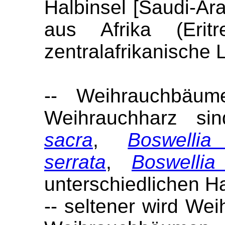
Halbinsel [Saudi-A
aus Afrika (Eritr
zentralafrikanische 
-- Weihrauchbäu
Weihrauchharz s
sacra
,
Boswellia
serrata
,
Boswellia
unterschiedlichen H
-- seltener wird We