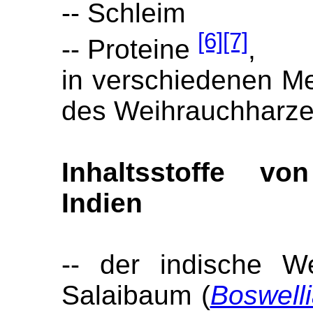
-- Schleim
[6]
[7]
-- Proteine
,
in verschiedenen Men
des Weihrauchharze
Inhaltsstoffe v
Indien
-- der indische W
Salaibaum (
Boswelli