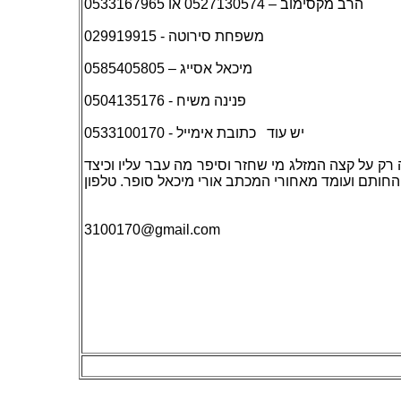
הרב מקסימוב – 0527130574 או 0533167965
משפחת סירוטה - 029919915
מיכאל אסייג – 0585405805
פנינה משיח - 0504135176
0533100170
כתובת אימייל -
יש עוד
ה רק על קצה המזלג מי שחזר וסיפר מה עבר עליו וכיצד
 החותם ועומד מאחורי המכתב אורי מיכאל סופר. טלפון
3100170
@gmail.com