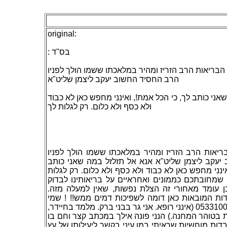
original:
: בס"ד
הבריאות הרב הזריז ומהיר במלאכתו ששמו הולך לפניו
הרב החסיד החשוב יעקב ליצמן שליט"א
אני כותב לך, כי הכל אמת!, ואינני מחפש כאן לא כבוד
ולא כסף ולא כלום. רק לגלות לך
יאות הרב הזריז ומהיר במלאכתו ששמו הולך לפניו
יעקב ליצמן שליט"א אנא אל תזלזל במה שאני כותב
אינני מחפש כאן לא כבוד ולא כסף ולא כלום. רק לגלות
שמחובתכם כממונים ואחראיים על בריאותינו לבדוק
מובן עומד מאחורי זה הצלת נפשות, שאין למעלה מזה
ות המובאות כאן דומה לשפיכות דמים ממש!! ! שמי
אורי סופר )טל: 0533100170 (אינני רופא. אני גר בבני ברק. מלמד בחיידר,
ת בטוהר המחנה.) הנני פונה אילך במכתב קצר וחם בו
דות מוחשיות שראיתי במו עיני בקשר ליעילותו של עץ