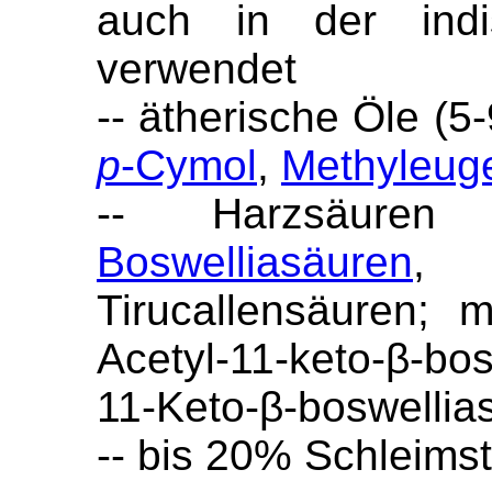
auch in der indi
verwendet
-- ätherische Öle (5
p
-Cymol
,
Methyleug
-- Harzsäure
Boswelliasäuren
, 
Tirucallensäuren;
Acetyl-11-keto-β-b
11-Keto-β-boswellia
-- bis 20% Schleimst