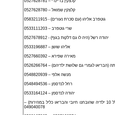
קלצקין בריינדי – 0527628781
קלצקין שמואל – 0527628780
גוטפרב אליהו (עם סכרת נעורים) - 0583211915
שרי גוטפרב – 0533111203
יהודה רשל (היה לו גם דלקות בגוף) - 0527678912
אליהו שושן – 0533196887
מאירה שפירא – 0527660392
בריאו לגמרי גם שלושת ילדיהם) – 0526266764
מנשה אלפי – 0548820939
רחל לנדסמן – 0548494536
יהודה לנדסמן – 0533164124
אלישבע מזרחי (כולל 10 ילדיה שהובחנו חיובי והבריאו כליל במהירות) –
049040078