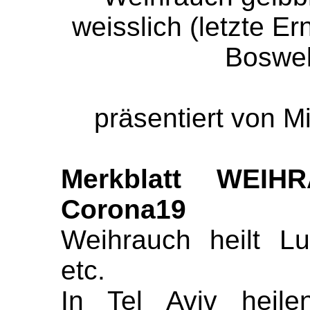
weisslich (letzte E
Boswell
präsentiert von M
Merkblatt WEIH
Corona19
Weihrauch heilt Lu
etc.
In Tel Aviv heile