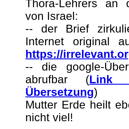
Thora-Lehrers an 
von Israel:
-- der Brief zirku
Internet original a
https://irrelevant.o
-- die google-Über
abrufbar (
Link 
Übersetzung
)
Mutter Erde heilt e
nicht viel!