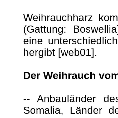
Weihrauchharz ko
(Gattung: Boswelli
eine unterschiedlic
hergibt [web01].
Der Weihrauch vo
-- Anbauländer de
Somalia, Länder de