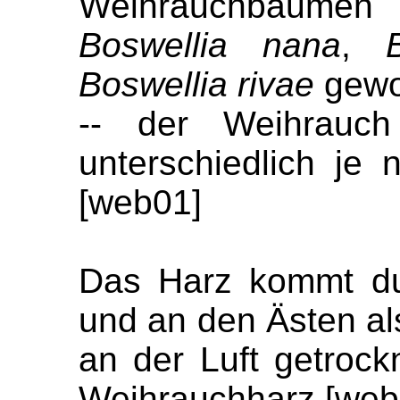
Weihrauchbäum
Boswellia nana
,
Boswellia rivae
gewo
-- der Weihrauch
unterschiedlich je
[web01]
Das Harz kommt du
und an den Ästen als
an der Luft getrock
Weihrauchharz [web