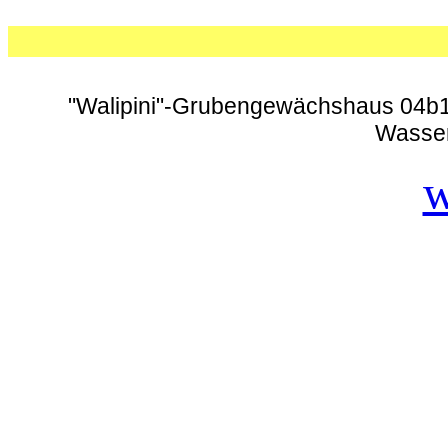
"Walipini"-Grubengewächshaus 04b1: I
Wasser
w