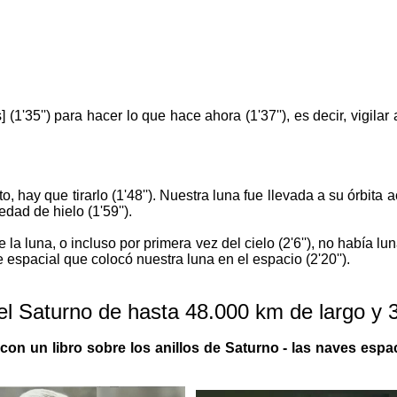
] (1'35'') para hacer lo que hace ahora (1'37''), es decir, vigilar 
to, hay que tirarlo (1'48''). Nuestra luna fue llevada a su órbita
dad de hielo (1'59'').
 luna, o incluso por primera vez del cielo (2'6''), no había lun
e espacial que colocó nuestra luna en el espacio (2'20'').
el Saturno de hasta 48.000 km de largo y
con un libro sobre los anillos de Saturno - las naves espa