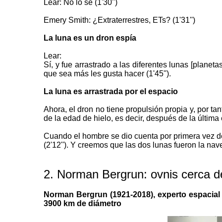
Lear: No lo sé (1'30'')
Emery Smith: ¿Extraterrestres, ETs? (1'31'')
La luna es un dron espía
Lear:
Sí, y fue arrastrado a las diferentes lunas [planetas
que sea más les gusta hacer (1'45'').
La luna es arrastrada por el espacio
Ahora, el dron no tiene propulsión propia y, por tan
de la edad de hielo, es decir, después de la última e
Cuando el hombre se dio cuenta por primera vez de la
(2'12''). Y creemos que las dos lunas fueron la nav
2.
Norman Bergrun: ovnis cerca d
Norman Bergrun (1921-2018), experto espacial 
3900 km de diámetro