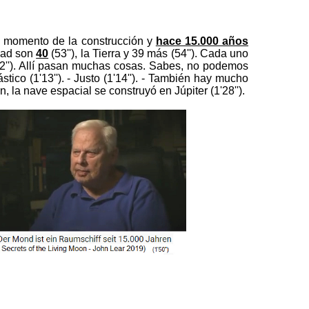
el momento de la construcción y
hace 15.000 años
idad son
40
(53''), la Tierra y 39 más (54''). Cada uno
(1'2''). Allí pasan muchas cosas. Sabes, no podemos
tico (1'13''). - Justo (1'14''). - También hay mucho
, la nave espacial se construyó en Júpiter (1'28'').