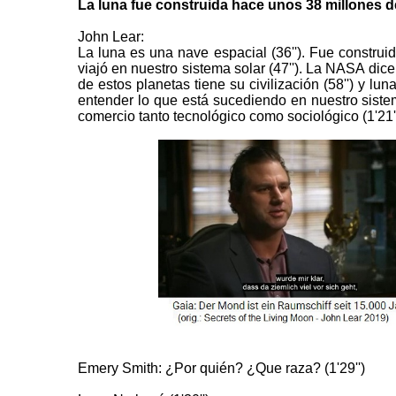
La luna fue construida hace unos 38 millones d
John Lear:
La luna es una nave espacial (36''). Fue constru
viajó en nuestro sistema solar (47''). La NASA dic
de estos planetas tiene su civilización (58'') y l
entender lo que está sucediendo en nuestro sistema 
comercio tanto tecnológico como sociológico (1'21'')
Emery Smith: ¿Por quién? ¿Que raza? (1'29'')