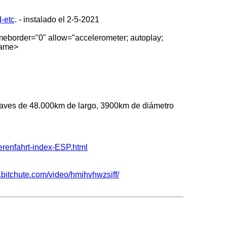
-etc
.
- instalado el 2-5-2021
meborder="0" allow="accelerometer; autoplay;
frame>
s, naves de 48.000km de largo, 3900km de diámetro
erenfahrt-index-ESP.html
.bitchute.com/video/hmihvhwzsiff/