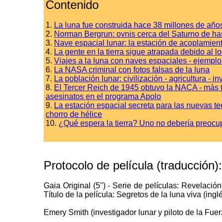
Contenido
1.
La luna fue construida hace 38 millones de años 
2.
Norman Bergrun: ovnis cerca del Saturno de ha
3.
Nave espacial lunar: la estación de acoplamiento
4.
La gente en la tierra sigue atrapada debido al l
5.
Viajes a la luna con naves espaciales - ejemp
6.
La NASA criminal con fotos falsas de la luna
7.
La población lunar: civilización - agricultura - 
8.
El Tercer Reich de 1945 obtuvo la NACA - más
asesinatos en el programa Apolo
9.
La estación espacial secreta para las nuevas te
chorro de hélice
10.
¿Qué espera la tierra? Uno no debería preocup
Protocolo de película (traducción):
Gaia Original (5'') - Serie de películas: Revelaci
Título de la película: Segretos de la luna viva (ingl
Emery Smith (investigador lunar y piloto de la Fue