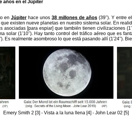
e años en el Júpiter
ido en
Júpiter
hace unos
38 millones de años
(39''). Y entre 
e que existen nueve planetas en nuestro sistema solar. En real
unas asociadas [para espiar] que también tienen civilizaciones 
solar (1'10''). Hay tanto control del tráfico aéreo que es fantás
. Es realmente asombroso lo que está pasando allí (1'24''). Bien
Emery Smith 2 [3] - Vista a la luna llena [4] - John Lear 02 [5]