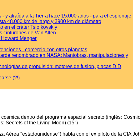
- y atraída a la Tierra hace 15.000 años - para el espionaje
sta 48.000 km de largo y 3900 km de diámetro
 en el cráter Tsiolkovskiy
os cinturones de Van Allen
lo Howard Menger
invenciones - comercio con otros planetas
 tarde renombrado en NASA: Maniobras, manipulaciones y
cnologías de propulsión: motores de fusión, placas D.D,
arse (?!)
ón cósmica dentro del programa espacial secreto (inglés: Cosmic 
és: Secrets of the Living Moon) (15'')
rza Aérea "estadounidense") habla con el ex piloto de la CIA Jo