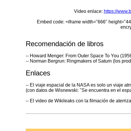
Video enlace:
https://www
Embed code:
<iframe width="666" height="44
encry
Recomendación de libros
-- Howard Menger: From Outer Space To You (1956): 
-- Norman Bergrun: Ringmakers of Saturn
(los prod
Enlaces
-- El viaje espacial de la NASA es solo un viaje a
(con datos de Wisnewski: "Se encuentra en el espa
-- El video de Wikileaks con la filmación de aterri