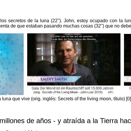
os secretos de la luna (22''). John, estoy ocupado con la lu
uenta de que estaban pasando muchas cosas (32'') que no deber
una que vive (orig. inglés: Secrets of the living moon, título) [0
millones de años - y atraída a la Tierra ha