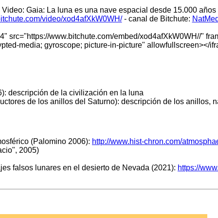
Video: Gaia: La luna es una nave espacial desde 15.000 años
.bitchute.com/video/xod4afXkW0WH/
- canal de Bitchute:
NatMed
4" src="
https://www.bitchute.com/embed/xod4afXkW0WH//
"
fra
pted-media; gyroscope; picture-in-picture" allowfullscreen></i
descripción de la civilización en la luna
uctores de los anillos del Saturno): descripción de los anillo
tmosférico (Palomino 2006):
http://www.hist-chron.com/atmospha
cio", 2005)
zajes falsos lunares en el desierto de Nevada (2021):
https://www