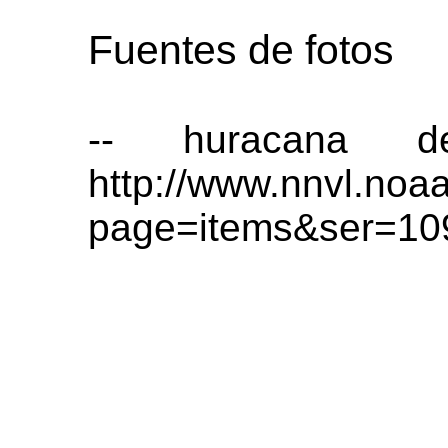
Fuentes de fotos
-- huracana d
http://www.nnvl.noaa
page=items&ser=10