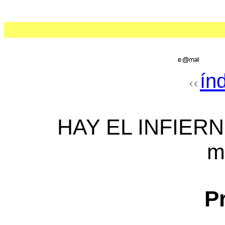
ín
HAY EL INFIERNO
m
P