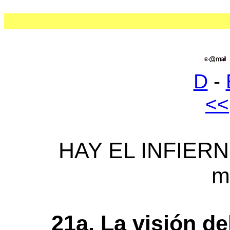
D
-
<<
HAY EL INFIERNO
m
21a. La visión d