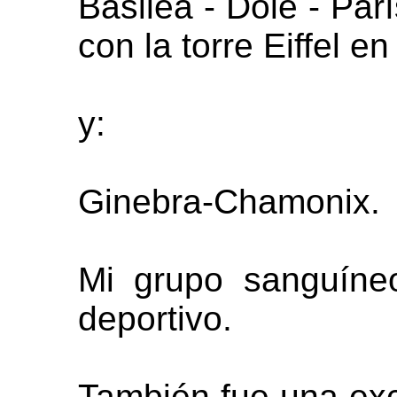
Basilea - Dole - Parí
con la torre Eiffel en
y:
Ginebra-Chamonix.
Mi grupo sanguíne
deportivo.
También fue una exc