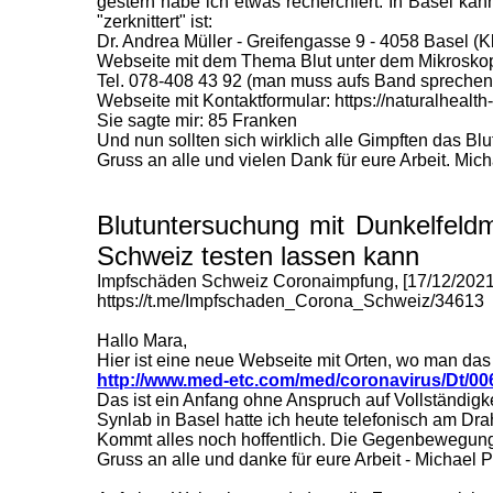
gestern habe ich etwas recherchiert: In Basel k
"zerknittert" ist:
Dr. Andrea Müller - Greifengasse 9 - 4058 Basel (K
Webseite mit dem Thema Blut unter dem Mikroskop: 
Tel. 078-408 43 92 (man muss aufs Band sprechen)
Webseite mit Kontaktformular: https://naturalhealth
Sie sagte mir: 85 Franken
Und nun sollten sich wirklich alle Gimpften das Bl
Gruss an alle und vielen Dank für eure Arbeit. M
Blutuntersuchung mit Dunkelfeldm
Schweiz testen lassen kann
Impfschäden Schweiz Coronaimpfung, [17/12/2021 
https://t.me/Impfschaden_Corona_Schweiz/34613
Hallo Mara,
Hier ist eine neue Webseite mit Orten, wo man das 
http://www.med-etc.com/med/coronavirus/Dt/006
Das ist ein Anfang ohne Anspruch auf Vollständigke
Synlab in Basel hatte ich heute telefonisch am Dr
Kommt alles noch hoffentlich. Die Gegenbewegung 
Gruss an alle und danke für eure Arbeit - Michael