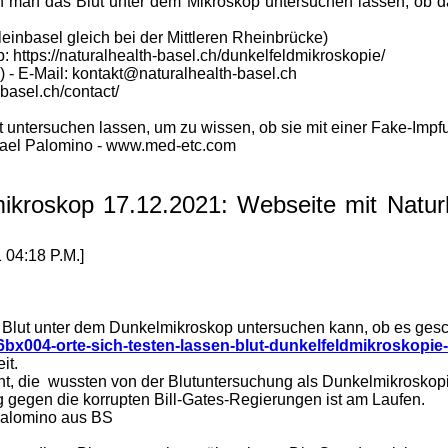
ann man das Blut unter dem Mikroskop untersuchen lassen, ob 
leinbasel gleich bei der Mittleren Rheinbrücke)
https://naturalhealth-basel.ch/dunkelfeldmikroskopie/
 - E-Mail: kontakt@naturalhealth-basel.ch
-basel.ch/contact/
ut untersuchen lassen, um zu wissen, ob sie mit einer Fake-Imp
ichael Palomino - www.med-etc.com
ikroskop 17.12.2021: Webseite mit Naturh
04:18 P.M.]
Blut unter dem Dunkelmikroskop untersuchen kann, ob es geschäd
bx004-orte-sich-testen-lassen-blut-dunkelfeldmikroskopie
it.
aht, die wussten von der Blutuntersuchung als Dunkelmikroskopi
gegen die korrupten Bill-Gates-Regierungen ist am Laufen.
 Palomino aus BS