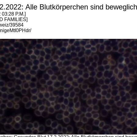
2.2022: Alle Blutkörperchen sind beweglic
03:28 P.M.]
D FAMILIES]
hweiz/39584
/nigeMtI0PHdr/