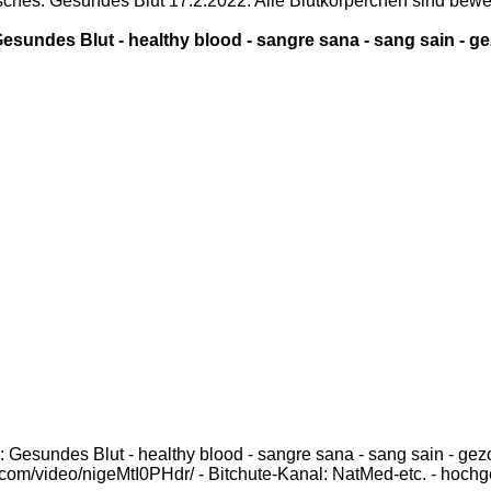
sches: Gesundes Blut 17.2.2022: Alle Blutkörperchen sind beweg
Gesundes Blut - healthy blood - sangre sana - sang sain - ge
 Gesundes Blut - healthy blood - sangre sana - sang sain - gezo
.com/video/nigeMtI0PHdr/ - Bitchute-Kanal: NatMed-etc. - hoc