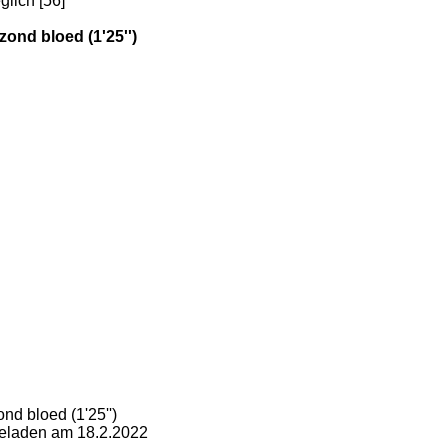
lich [56]
zond bloed (1'25'')
nd bloed (1'25'')
hgeladen am 18.2.2022