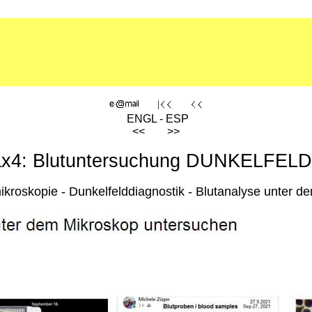
ENGL - ESP
<< >>
3ax4: Blutuntersuchung DUNKELFE
ikroskopie - Dunkelfelddiagnostik - Blutanalyse unter d