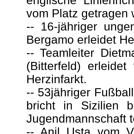
englische Linienric
vom Platz getragen 
-- 16-jähriger unge
Bergamo erleidet Her
-- Teamleiter Diet
(Bitterfeld) erleide
Herzinfarkt.
-- 53jähriger Fußbal
bricht in Sizilien 
Jugendmannschaft 
-- Anil Usta vom 