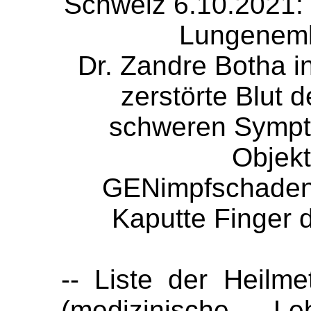
Schweiz 6.10.2021: 
Lungenembo
Dr. Zandre Botha i
zerstörte Blut 
schweren Symp
Objekt
GENimpfschaden
Kaputte Finger 
-- Liste der Heil
(medizinische Leb