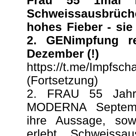
Frau 55 1mal M
Schweissausbrüche
hohes Fieber - sie
2. GENimpfung r
Dezember (!)
https://t.me/Impfs
(Fortsetzung)
2. FRAU 55 Jah
MODERNA Septembe
ihre Aussage, so
erlebt. Schweissa