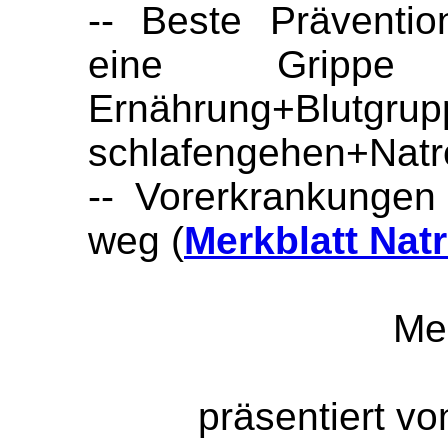
-- Beste Präventio
eine Grippe 
Ernährung+Blutgrup
schlafengehen+Natro
-- Vorerkrankungen
weg (
Merkblatt Nat
Me
präsentiert v