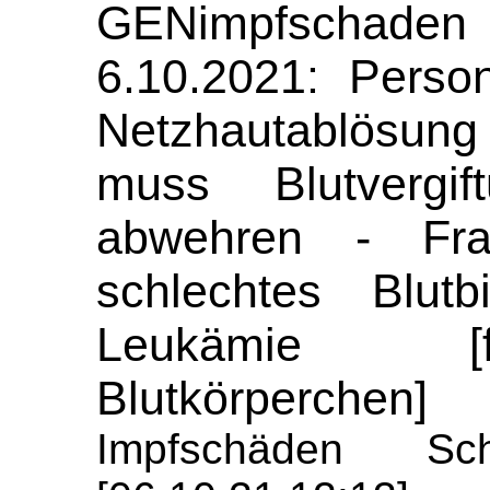
GENimpfscha
6.10.2021: Perso
Netzhautablösun
muss Blutvergif
abwehren - Fra
schlechtes Blutb
Leukämie [f
Blutkörperchen]
Impfschäden Sch