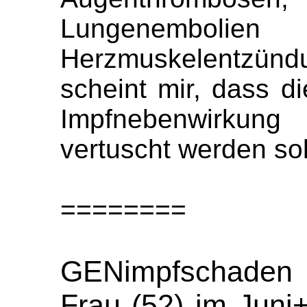
Lungenem
Herzmuskelentzünd
scheint mir, dass d
Impfnebenwirkung 
vertuscht werden sol
========
GENimpfschaden 
Frau (52) im Juni