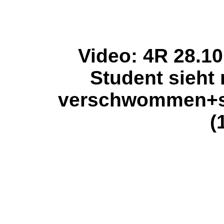
Video: 4R 28.1
Student sieht
verschwommen+sp
(