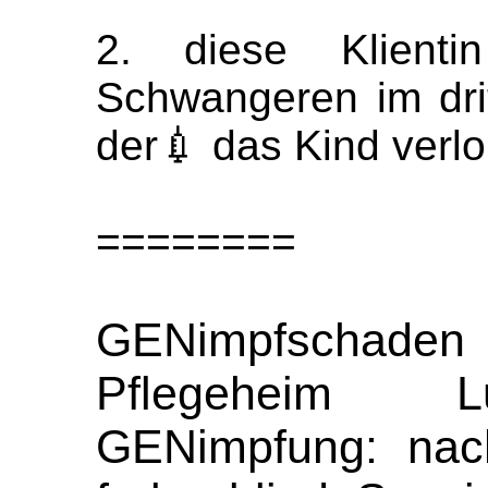
2. diese Klienti
Schwangeren im dri
der💉 das Kind verlo
========
GENimpfschad
Pflegeheim L
GENimpfung: na