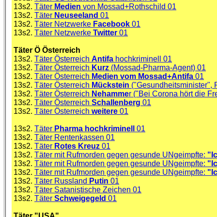
13s2.
Täter
Medien
von Mossad+Rothschild 01
13s2.
Täter
Neuseeland
01
13s2.
Täter Netzwerke
Facebook
01
13s2.
Täter Netzwerke
Twitter
01
Täter Ö Österreich
13s2.
Täter Österreich
Antifa
hochkriminell 01
13s2.
Täter Österreich
Kurz
(Mossad-Pharma-Agent) 01
13s2.
Täter Österreich
Medien vom Mossad+Antifa
01
13s2.
Täter Österreich
Mückstein
("Gesundheitsminister",
13s2.
Täter Österreich
Nehamme
r ("Bei Corona hört die Fre
13s2.
Täter Österreich
Schallenberg
01
13s2.
Täter Österreich
weitere
01
13s2.
Täter
Pharma hochkriminell
01
13s2.
Täter Rentenkassen 01
13s2.
Täter
Rotes Kreuz
01
13s2.
Täter mit Rufmorden gegen gesunde UNgeimpfte:
"I
13s2.
Täter mit Rufmorden gegen gesunde UNgeimpfte:
"Ic
13s2.
Täter mit Rufmorden gegen gesunde UNgeimpfte:
"I
13s2.
Täter Russland
Putin
01
13s2.
Täter Satanistische Zeichen 01
13s2.
Täter
Schweigegeld
01
Täter "USA"