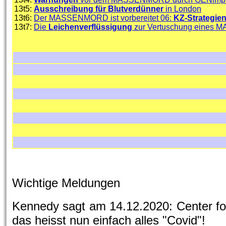
13t5:
Ausschreibung für Blutverdünner
in London
13t6:
Der MASSENMORD ist vorbereitet 06:
KZ-Strategie
13t7:
Die
Leichenverflüssigung
zur Vertuschung eines
Wichtige Meldungen
Kennedy sagt am 14.12.2020: Center f
das heisst nun einfach alles "Covid"!