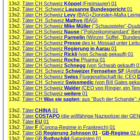
13s2.
Täter CH Schweiz
Köppel
(Freimaurer) 01
13s2.
Täter CH Schweiz
Lausanne Bundesgericht
01
13s2.
Täter CH Schweiz
Levy
(BAG+Zionisten-Mafia Leime
13s2.
Täter CH Schweiz
Mathys
(BAG)
13s2.
Täter CH Schweiz
Mike Müller
("Schauspieler"-Duube
13s2.
Täter CH Schweiz
Nause
("Polizeikommandant" Ber
13s2.
Täter CH Schweiz
Parmelin
(Winzer, Süffel, "Bundes
13s2.
Täter CH Schweiz
Presse
des kr. Mossad unter Leit
13s2.
Täter CH Schweiz
Regierung in Aarau
01
13s2.
Täter CH Schweiz
Rickli
(von Schwab gekauft) 01
13s2.
Täter CH Schweiz
Roche
Pharma 01
13s2.
Täter CH Schweiz
Schnegg
(von Schwab gekauft) 0
13s2.
Täter CH Schweiz
Schweizer Fernsehen SF
(Antif
13s2.
Täter CH Schweiz
Swiss
Fluggesellschaft (kr. CEO
D
13s2.
Täter CH Schweiz
Swissmedic
(von Bill Gates geka
13s2.
Täter CH Schweiz
Walder
(CEO von Ringier, ein Tenn
13s2.
Täter CH Schweiz
weitere
01
13s2.
Täter CH
Was sie sagten
: aus "Buch der Schande": 
13s2.
Täter
CHINA
01
13s2.
Täter
COSTAPO
(die willfährige Nazipolizei der GE
13s2.
Täter
EU
01
13s2.
Täter
F
(Corona-Regime in Frankreich) 01
13s2.
Täter GB
Regierung Johnson 01
-
GB-Regime
02 (
13s2.
Täter GB
Rothschild
-Satanisten 01