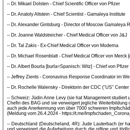
-- Dr. Mikael Dolsten - Chief Scientific Officer von Pfizer
-- Dr. Anatoly Altstein - Chief Scientist - Gamaleya Institute
-- Dr. Alexander Gintsburg - Director of Moscow Gamaleya R
-- Dr. Joanne Waldstreicher - Chief Medical Officer von J&J
-- Dr. Tal Zakis - Ex-Chief Medical Officer von Moderna
-- Dr. Michael Rosenblatt - Chief Medical Officer von Merck [
-- Dr. Albert Bourla [burla=Spanisch: Witz] - Chief von Pfizer
-- Jeffrey Zients - Coronavirus Response Coordinator im W
-- Dr. Rochelle Walensky - Direktorin der CDC ("US" Center 
-- Schweiz: Jüdin Anne Levy (sie hat Management studiert 
Chefin des BAG und sie verweigert jegliche Weiterbildung 
auch jede Anerkennung von über 7000 schweren Impfschäd
(Meldung vom 26.4.2024 - https://t.me/Impfschaden_Coron
-- Deutschland (Deutscheland, 4R): Jude Lauterbach (er ha
und verweigert die Aufarbeitung durch die giftige und tö