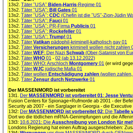
13s2.
Täter "USA"
Biden-Harris
-Regime 01
13s2.
Täter "USA":
Bill Gates
01
13s2.
Täter "USA":
CDC
(Chefin ist die "US"-Zion-Jüdin W
13s2.
Täter "USA":
Fauci
01
13s2.
Täter "USA": PR-Firma
Publicis
01
13s2.
Täter "USA":
Rockefeller
01
13s2.
Täter "USA":
Trump!
01
13s2.
Täter
Vatikan
pädophil-kriminell-katholisch gay 01
13s2.
Täter
Versicherungen
kriminell wollen nicht zahlen 
13s2.
Täter
WEF
: Der Nazi
Schwab
(Ober-Satanist von Eu
13s2.
Täter
WHO
01
-
02 (ab 13.12.2022)
13s2.
Täter WHO: Arschloch
Montgomery
01
(er wird gege
13s2.
Täter
WJC
jüdische Mafia 01
13s2.
Täter wollen
Entschädigung zahlen
(wollen zahlen
13s2.
Täter
Zensur durch Netzwerke
01
Der MASSENMORD ist vorbereitet
13t1.
Der
MASSENMORD ist vorbereitet 01
:
Jesse Ventu
Fusion Centers für Spionage+Rufmorde ab 2001 - der Bef
Security ab 2007 - ein Sarglager in Georgia - die Executi
13t2:
Der
MASSENMORD ist vorbereitet
02
: Die
Tabelle 
Dort wo die tödlichen mRNA-Genimpfungen und die Affeni
13t3:
10.6.2021: Die
Ausschreibung von London für meh
Londons Regierung hat einen Auftrag ausgeschrieben: Zus
13t4:
Warnungen
vor dem MASSENMORD durch GENimpf