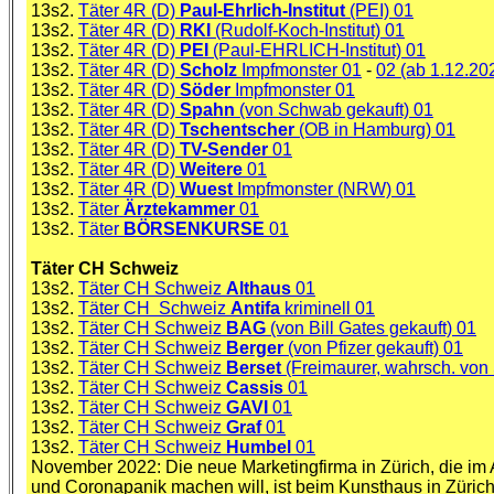
13s2.
Täter 4R (D)
Paul-Ehrlich-Institut
(PEI) 01
13s2.
Täter 4R (D)
RKI
(Rudolf-Koch-Institut) 01
13s2.
Täter 4R (D)
PEI
(Paul-EHRLICH-Institut) 01
13s2.
Täter 4R (D)
Scholz
Impfmonster 01
-
02 (ab 1.12.20
13s2.
Täter 4R (D)
Söder
Impfmonster 01
13s2.
Täter 4R (D)
Spahn
(von Schwab gekauft) 01
13s2.
Täter 4R (D)
Tschentscher
(OB in Hamburg) 01
13s2.
Täter 4R (D)
TV-Sender
01
13s2.
Täter 4R (D)
Weitere
01
13s2.
Täter 4R (D)
Wuest
Impfmonster (NRW) 01
13s2.
Täter
Ärztekammer
01
13s2.
Täter
BÖRSENKURSE
01
Täter CH Schweiz
13s2.
Täter CH Schweiz
Althaus
01
13s2.
Täter CH Schweiz
Antifa
kriminell 01
13s2.
Täter CH Schweiz
BAG
(von Bill Gates gekauft) 01
13s2.
Täter CH Schweiz
Berger
(von Pfizer gekauft) 01
13s2.
Täter CH Schweiz
Berset
(Freimaurer, wahrsch. von
13s2.
Täter CH Schweiz
Cassis
01
13s2.
Täter CH Schweiz
GAVI
01
13s2.
Täter CH Schweiz
Graf
01
13s2.
Täter CH Schweiz
Humbel
01
November 2022: Die neue Marketingfirma in Zürich, die im 
und Coronapanik machen will, ist beim Kunsthaus in Züri