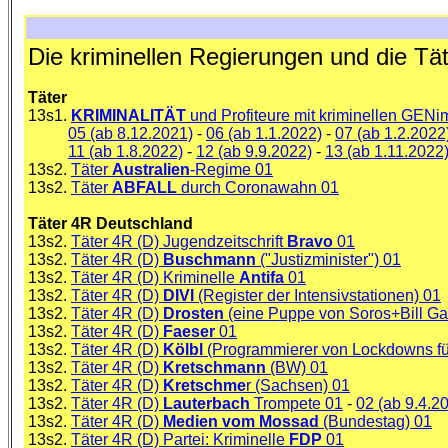
Die kriminellen Regierungen und die Tä
Täter
13s1.
KRIMINALITÄT
und Profiteure mit kriminellen GEN
05 (ab 8.12.2021)
-
06 (ab 1.1.2022)
-
07 (ab 1.2.2022
11 (ab 1.8.2022)
-
12 (ab 9.9.2022)
-
13 (ab 1.11.2022
13s2.
Täter
Australien
-Regime 01
13s2.
Täter
ABFALL
durch Coronawahn 01
Täter 4R Deutschland
13s2.
Täter 4R (D) Jugendzeitschrift
Bravo
01
13s2.
Täter 4R (D)
Buschmann
("Justizminister") 01
13s2.
Täter 4R (D) Kriminelle
Antifa
01
13s2.
Täter 4R (D)
DIVI
(Register der Intensivstationen) 01
13s2.
Täter 4R (D)
Drosten
(eine Puppe von Soros+Bill Ga
13s2.
Täter 4R (D)
Faeser
01
13s2.
Täter 4R (D)
Kölbl
(Programmierer von Lockdowns fü
13s2.
Täter 4R (D)
Kretschmann
(BW) 01
13s2.
Täter 4R (D)
Kretschme
r (Sachsen) 01
13s2.
Täter 4R (D)
Lauterbach
Trompete 01
-
02 (ab 9.4.2
13s2.
Täter 4R (D)
Medien vom Mossad
(Bundestag) 01
13s2.
Täter 4R (D) Partei: Kriminelle
FDP
01