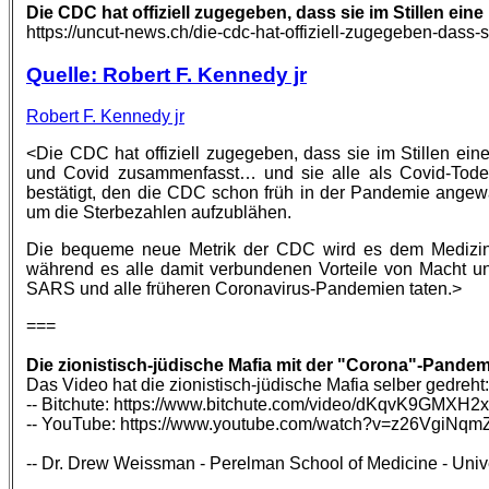
Die CDC hat offiziell zugegeben, dass sie im Stillen ein
https://uncut-news.ch/die-cdc-hat-offiziell-zugegeben-dass-s
Quelle: Robert F. Kennedy jr
Robert F. Kennedy jr
<Die CDC hat offiziell zugegeben, dass sie im Stillen ein
und Covid zusammenfasst… und sie alle als Covid-Todesfäl
bestätigt, den die CDC schon früh in der Pandemie angew
um die Sterbezahlen aufzublähen.
Die bequeme neue Metrik der CDC wird es dem Medizin-Ka
während es alle damit verbundenen Vorteile von Macht un
SARS und alle früheren Coronavirus-Pandemien taten.>
===
Die zionistisch-jüdische Mafia mit der "Corona"-Pandem
Das Video hat die zionistisch-jüdische Mafia selber gedreh
-- Bitchute: https://www.bitchute.com/video/dKqvK9GMXH2x
-- YouTube: https://www.youtube.com/watch?v=z26VgiNqm
-- Dr. Drew Weissman - Perelman School of Medicine - Univ