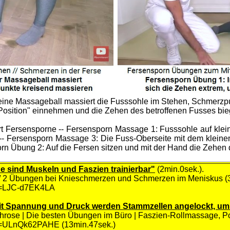
ine Massageball massiert die Fusssohle im Stehen, Schmerzpu
Position" einnehmen und die Zehen des betroffenen Fusses bieg
iert Fersensporne -- Fersensporn Massage 1: Fusssohle auf kle
-- Fersensporn Massage 3: Die Fuss-Oberseite mit dem klein
porn Übung 2: Auf die Fersen sitzen und mit der Hand die Zehe
de sind Muskeln und Faszien trainierbar"
(2min.0sek.).
/ 2 Übungen bei Knieschmerzen und Schmerzen im Meniskus (
?v=LJC-d7EK4LA
mit Spannung und Druck werden Stammzellen angelockt, um
throse | Die besten Übungen im Büro | Faszien-Rollmassage, Po
v=ULnQk62PAHE (13min.47sek.)