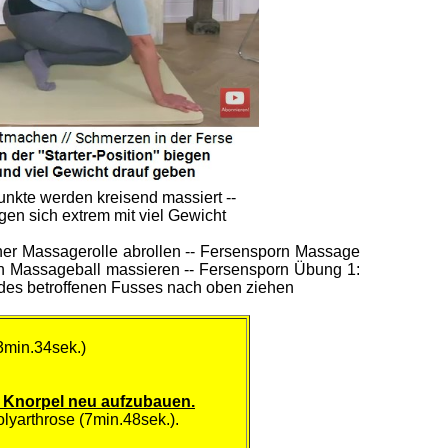
nkte werden kreisend massiert --
en sich extrem mit viel Gewicht
iner Massagerolle abrollen -- Fersensporn Massage
en Massageball massieren -- Fersensporn Übung 1:
n des betroffenen Fusses nach oben ziehen
3min.34sek.)
 Knorpel neu aufzubauen.
lyarthrose (7min.48sek.).