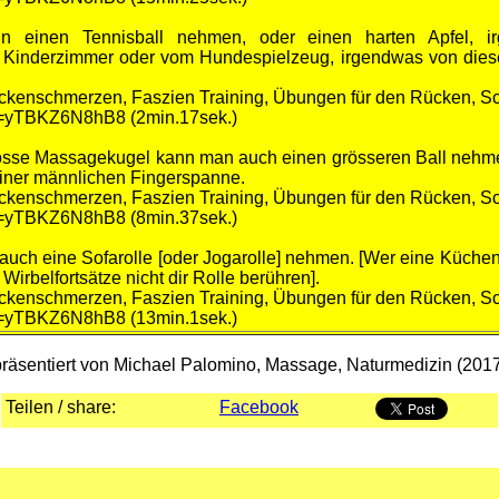
n einen Tennisball nehmen, oder einen harten Apfel, ir
Kinderzimmer oder vom Hundespielzeug, irgendwas von dieser
ckenschmerzen, Faszien Training, Übungen für den Rücken, S
v=yTBKZ6N8hB8 (2min.17sek.)
rosse Massagekugel kann man auch einen grösseren Ball nehmen
iner männlichen Fingerspanne.
ckenschmerzen, Faszien Training, Übungen für den Rücken, S
v=yTBKZ6N8hB8 (8min.37sek.)
auch eine Sofarolle [oder Jogarolle] nehmen. [Wer eine Küchenr
Wirbelfortsätze nicht dir Rolle berühren].
ckenschmerzen, Faszien Training, Übungen für den Rücken, S
v=yTBKZ6N8hB8 (13min.1sek.)
räsentiert von Michael Palomino, Massage, Naturmedizin (201
Teilen / share:
Facebook