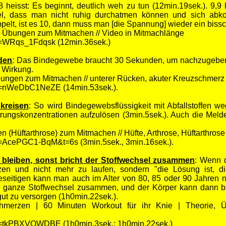
"8 heisst: Es beginnt, deutlich weh zu tun (12min.19sek.). 9,9 
viel, dass man nicht ruhig durchatmen können und sich a
elt, ist es 10, dann muss man [die Spannung] wieder ein bissc
/ Übungen zum Mitmachen // Video in Mitmachlänge
v=WRqs_1Fdqsk (12min.36sek.)
den
: Das Bindegewebe braucht 30 Sekunden, um nachzugebe
 Wirkung.
bungen zum Mitmachen // unterer Rücken, akuter Kreuzschmerz 
v=nWeDbC1NeZE (14min.53sek.).
 kreisen
: So wird Bindegewebsflüssigkeit mit Abfallstoffen w
rungskonzentrationen aufzulösen (3min.5sek.). Auch die Mel
(Hüftarthrose) zum Mitmachen // Hüfte, Arthrose, Hüftarthrose
=AcePGC1-BqM&t=6s (3min.5sek., 3min.16sek.).
 bleiben, sonst bricht der Stoffwechsel zusammen
: Wenn d
tzen und nicht mehr zu laufen, sondern "die Lösung ist, d
seitigen kann man auch im Alter von 80, 85 oder 90 Jahren 
 der ganze Stoffwechsel zusammen, und der Körper kann dann 
 gut zu versorgen (1h0min.22sek.).
chmerzen | 60 Minuten Workout für ihr Knie | Theorie, 
v=tkPBXVQWDBE (1h0min.3sek.; 1h0min.22sek.)