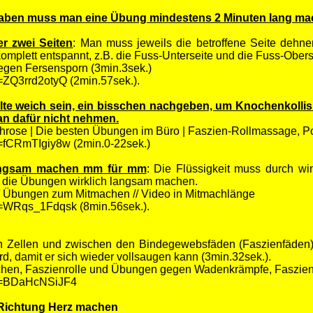
 haben muss man eine Übung mindestens 2 Minuten lang ma
r zwei Seiten
: Man muss jeweils die betroffene Seite dehn
omplett entspannt, z.B. die Fuss-Unterseite und die Fuss-Obers
egen Fersensporn (3min.3sek.)
=ZQ3rrd2otyQ (2min.57sek.).
llte weich sein, ein bisschen nachgeben, um Knochenkolli
an dafür nicht nehmen.
throse | Die besten Übungen im Büro | Faszien-Rollmassage, P
=fCRmTIgiy8w (2min.0-22sek.)
langsam machen mm
für mm
: Die Flüssigkeit muss durch wi
die Übungen wirklich langsam machen.
/ Übungen zum Mitmachen // Video in Mitmachlänge
v=WRqs_1Fdqsk (8min.56sek.).
en Zellen und zwischen den Bindegewebsfäden (Faszienfäden) 
, damit er sich wieder vollsaugen kann (3min.32sek.).
hen, Faszienrolle und Übungen gegen Wadenkrämpfe, Faszien, 
?v=BDaHcNSiJF4
Richtung Herz machen