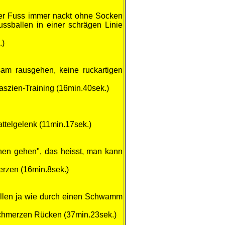
der Fuss immer nackt ohne Socken
ssballen in einer schrägen Linie
.)
am rausgehen, keine ruckartigen
szien-Training (16min.40sek.)
telgelenk (11min.17sek.)
hen gehen", das heisst, man kann
erzen (16min.8sek.)
 wollen ja wie durch einen Schwamm
chmerzen Rücken (37min.23sek.)