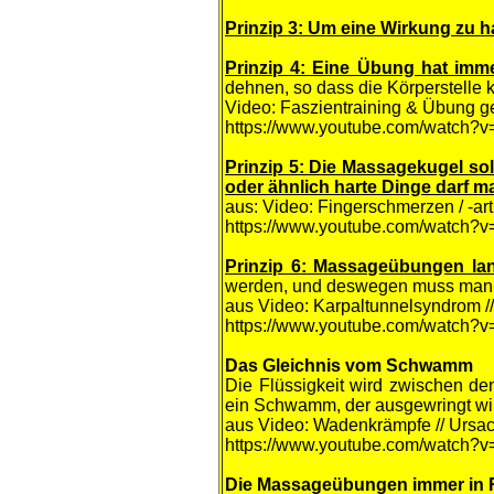
Prinzip 3: Um eine Wirkung zu
Prinzip 4: Eine Übung hat imme
dehnen, so dass die Körperstelle k
Video: Faszientraining & Übung g
https://www.youtube.com/watch?v
Prinzip 5: Die Massagekugel so
oder ähnlich harte Dinge darf m
aus: Video: Fingerschmerzen / -ar
https://www.youtube.com/watch?v
Prinzip 6: Massageübungen 
werden, und deswegen muss man 
aus Video: Karpaltunnelsyndrom /
https://www.youtube.com/watch?
Das Gleichnis vom Schwamm
Die Flüssigkeit wird zwischen d
ein Schwamm, der ausgewringt wird
aus Video: Wadenkrämpfe // Ursac
https://www.youtube.com/watch
Die
Massageübungen immer in 