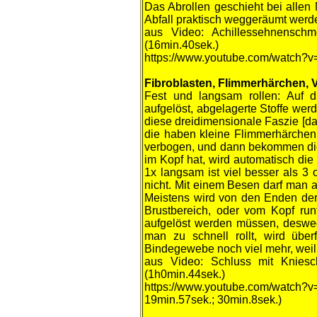
Das Abrollen geschieht bei allen
Abfall praktisch weggeräumt werden
aus
Video: Achillessehnensc
(16min.40sek.)
https://www.youtube.com/watch?
Fibroblasten, Flimmerhärchen, V
Fest und langsam rollen: Auf d
aufgelöst, abgelagerte Stoffe wer
diese dreidimensionale Faszie [
die haben kleine Flimmerhärchen
verbogen, und dann bekommen dies
im Kopf hat, wird automatisch die
1x langsam ist viel besser als 3 
nicht. Mit einem Besen darf man 
Meistens wird von den Enden de
Brustbereich, oder vom Kopf runt
aufgelöst werden müssen, desweg
man zu schnell rollt, wird über
Bindegewebe noch viel mehr, weil 
aus Video: Schluss mit Knies
(1h0min.44sek.)
https://www.youtube.com/watch
19min.57sek.; 30min.8sek.)