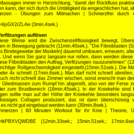
 Massagen immer in Herzrichtung, "damit der Rückfluss praktis
 kann, der sich durch die Untätigkeit da eingeschlichen hat, ab
hmerzen - Übungen zum Mitmachen | Schmerzfrei durch 
v=4jsGX2rZL4w
(3min.4sek.)
erfilzungen auflösen
iese Weise wird die Zwischenzellflüssigkeit bewegt, Über
den in Bewegung gebracht (11min.40sek.). "Die Fibroblasten (S
das Bindegewebe der Muskeln] dauernd umbauen, erneuern, al
. Und wenn Sie ganz langsam nur rollen, dann werden diese
e Flibroblasten den Auftrag, Verfilzungen rauszunehmen" (1
 richtige Rollgeschwindigkeit eingestellt.(15min.51sek.). Di
oder 4x schnell (17min.6sek.). Man darf nicht schnell abroll
auch nicht schnell das Zimmer wischen, sonst erwischt man den
r Gliedmassen zum Rumpf hin abgerollt, also von der Ferse
er zum Brustbereich (18min.45sek.). In der Kniekehle sind 
en sollte man auf der Höhe der Kniekehle besonders langs
flüssiges Collagen produziert, das ist dann überschüssig
es nicht gut eingebaut werden kann (30min.8sek.).
chmerzen | 60 Minuten Workout für ihr Knie | Theorie, 
?v=tkPBXVQWDBE (12min.33sek.; 15min.51sek.; 17min.6sek