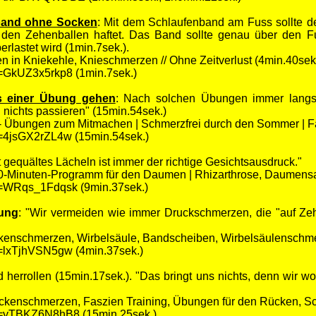
nband ohne Socken
: Mit dem Schlaufenband am Fuss sollte 
den Zehenballen haftet. Das Band sollte genau über den Fu
erlastet wird (1min.7sek.).
n in Kniekehle, Knieschmerzen // Ohne Zeitverlust (4min.40sek
v=GkUZ3x5rkp8
(1min.7sek.)
s einer Übung gehen
: Nach solchen Übungen immer langs
ichts passieren" (15min.54sek.)
- Übungen zum Mitmachen | Schmerzfrei durch den Sommer | Fa
v=4jsGX2rZL4w
(15min.54sek.)
ht gequältes Lächeln ist immer der richtige Gesichtsausdruck."
-Minuten-Programm für den Daumen | Rhizarthrose, Daumensat
v=WRqs_1Fdqsk (9min.37sek.)
mung
: "Wir vermeiden wie immer Druckschmerzen, die "auf Ze
ckenschmerzen, Wirbelsäule, Bandscheiben, Wirbelsäulenschm
=lxTjhVSN5gw (4min.37sek.)
d herrollen (15min.17sek.). "Das bringt uns nichts, denn wir
ckenschmerzen, Faszien Training, Übungen für den Rücken, S
v=yTBKZ6N8hB8 (15min.25sek.)