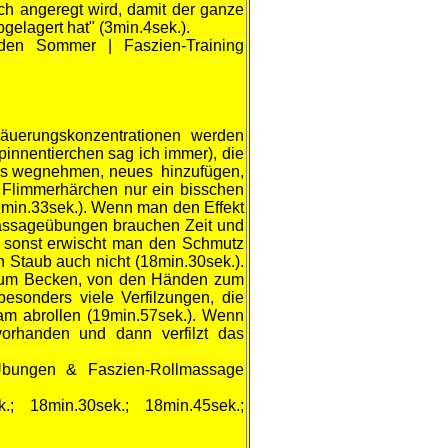
ch angeregt wird, damit der ganze
gelagert hat" (3min.4sek.).
den Sommer | Faszien-Training
säuerungskonzentrationen werden
pinnentierchen sag ich immer), die
tes wegnehmen, neues hinzufügen,
 Flimmerhärchen nur ein bisschen
2min.33sek.). Wenn man den Effekt
e Massageübungen brauchen Zeit und
en, sonst erwischt man den Schmutz
 Staub auch nicht (18min.30sek.).
 zum Becken, von den Händen zum
besonders viele Verfilzungen, die
am abrollen (19min.57sek.). Wenn
 vorhanden und dann verfilzt das
Übungen & Faszien-Rollmassage
.; 18min.30sek.; 18min.45sek.;