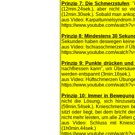
Prinzip 7: Die Schmerzstufen
: 
(12min.24sek.), aber nicht so 
(12min.30sek.). Sobald man ankopp
aus Video: Karpaltunnelsyndrom /
https://www.youtube.com/watch?
Prinzip 8: Mindestens 30 Sekun
Sekunden haben deswegen keine
aus Video: Ischiasschmerzen // Ü
https://www.youtube.com/watch?
Prinzip 9: Punkte drücken und
nachfliessen kann", um Übersäue
werden entspannt (3min.16sek.).
aus Video: Hüftschmerzen Übungen 
https://www.youtube.com/watch?v
Prin
zip 10: Immer in Bewegung
nicht die Lösung, sich hinzuse
(59min.54sek.). Knieschmerzen be
sitzt oder liegt, bei dem bricht
nicht mehr leisten, um alle Zellen
aus Video: Schluss mit Knies
(1h0min.44sek.)
https://www.youtube.com/watch?