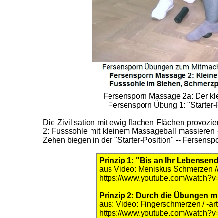
Fersensporn Massage 2a: Der kle
Fersensporn Übung 1: "Starter-
Die Zivilisation mit ewig flachen Flächen provoz
2: Fusssohle mit kleinem Massageball massieren 
Zehen biegen in der "Starter-Position" -- Fersens
Prinzip 1: "Bis an Ihr Lebensen
aus Video: Meniskus Schmerzen /
https://www.youtube.com/watch
Prinzip 2: Durch die Übungen 
aus: Video: Fingerschmerzen / -ar
https://www.youtube.com/watch?