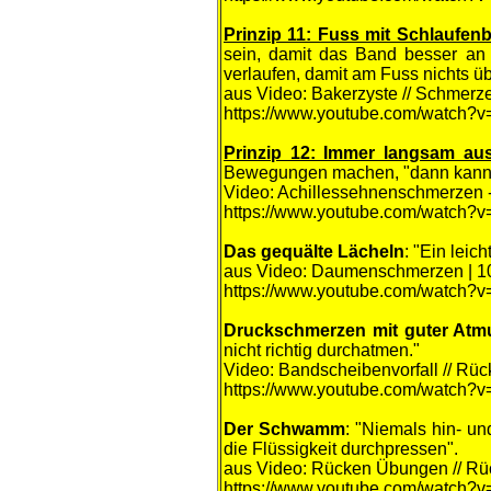
Prinzip 11: Fuss mit Schlaufe
sein, damit das Band besser an 
verlaufen, damit am Fuss nichts üb
aus Video: Bakerzyste // Schmerze
https://www.youtube.com/watch?
Prinzip 12: Immer langsam au
Bewegungen machen, "dann kann n
Video: Achillessehnenschmerzen 
https://www.youtube.com/watch?
Das
gequälte Lächeln
: "Ein leic
aus Video: Daumenschmerzen | 10
https://www.youtube.com/watch?
Druckschmerzen mit guter At
nicht richtig durchatmen."
Video: Bandscheibenvorfall // Rü
https://www.youtube.com/watch?v
Der S
chwamm
: "Niemals hin- un
die Flüssigkeit durchpressen".
aus Video: Rücken Übungen // Rü
https://www.youtube.com/watch?