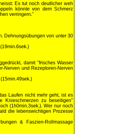
heisst: Es tut noch deutlicher weh
bkoppeln könnte von dem Schmerz
hen verringern."
n. Dehnungsübungen von unter 30
(19min.6sek.)
eggedrückt, damit "frisches Wasser
der-Nerven und Rezeptoren-Nerven
 (15min.49sek.)
as Laufen nicht mehr geht, ist es
ie Knieschmerzen zu beseitigen"
noch (1h0min.3sek.). Wer nur noch
bald die lebenswichtigen Prozesse
Übungen & Faszien-Rollmassage