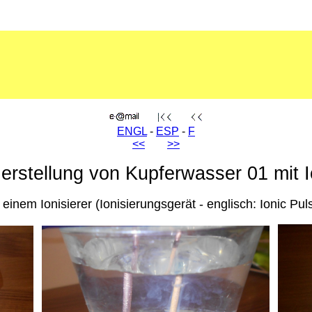
ENGL
-
ESP
-
F
<<
>>
Herstellung von Kupferwasser 01 mit I
 einem Ionisierer (Ionisierungsgerät - englisch: Ionic Pul