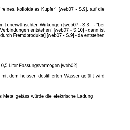
reines, kolloidales Kupfer" [web07 - S.9], auf die
 mit unerwünschten Wirkungen [web07 - S.3], - "bei
rbindungen entstehen" [web07 - S.10] - dann ist
 durch Fremdprodukte] [web07 - S.9] - da entstehen
it 0,5 Liter Fassungsvermögen [web02]
it dem heissen destillierten Wasser gefüllt wird
s Metallgefäss würde die elektrische Ladung