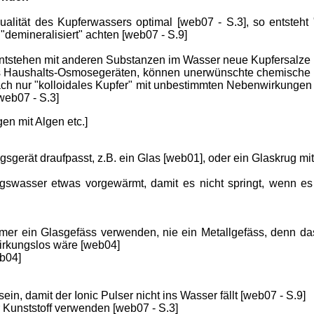
Qualität des Kupferwassers optimal [web07 - S.3], so entsteht "
 "demineralisiert" achten [web07 - S.9]
 entstehen mit anderen Substanzen im Wasser neue Kupfersalze
Haushalts-Osmosegeräten, können unerwünschte chemische Ve
fach nur "kolloidales Kupfer" mit unbestimmten Nebenwirkungen
web07 - S.3]
en mit Algen etc.]
ngsgerät draufpasst, z.B. ein Glas [web01], oder ein Glaskrug m
gswasser etwas vorgewärmt, damit es nicht springt, wenn es m
mmer ein Glasgefäss verwenden, nie ein Metallgefäss, denn da
wirkungslos wäre [web04]
eb04]
sein, damit der Ionic Pulser nicht ins Wasser fällt [web07 - S.9]
 Kunststoff verwenden [web07 - S.3]