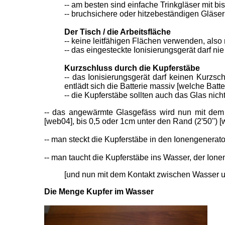
-- am besten sind einfache Trinkgläser mit bi
-- bruchsichere oder hitzebeständigen Gläser
Der Tisch / die Arbeitsfläche
-- keine leitfähigen Flächen verwenden, also n
-- das eingesteckte Ionisierungsgerät darf ni
Kurzschluss durch die Kupferstäbe
-- das Ionisierungsgerät darf keinen Kurzsch
entlädt sich die Batterie massiv [welche Batt
-- die Kupferstäbe sollten auch das Glas nic
-- das angewärmte Glasgefäss wird nun mit dem 
[web04],
bis 0,5 oder 1cm unter den Rand (2'50'') 
-- man steckt die Kupferstäbe in den Ionengenerator
-- man taucht die Kupferstäbe ins Wasser, der Ione
[und nun mit dem Kontakt zwischen Wasser un
Die Menge Kupfer im Wasser