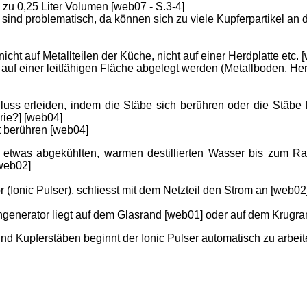
s zu 0,25 Liter Volumen [web07 - S.3-4]
 sind problematisch, da können sich zu viele Kupferpartikel an
icht auf Metallteilen der Küche, nicht auf einer Herdplatte etc. 
e auf einer leitfähigen Fläche abgelegt werden (Metallboden, He
luss erleiden, indem die Stäbe sich berühren oder die Stäbe l
erie?] [web04]
ht berühren [web04]
etwas abgekühlten, warmen destillierten Wasser bis zum Ran
[web02]
 (Ionic Pulser), schliesst mit dem Netzteil den Strom an [web02
ngenerator liegt auf dem Glasrand [web01] oder auf dem Krugran
d Kupferstäben beginnt der Ionic Pulser automatisch zu arbeit