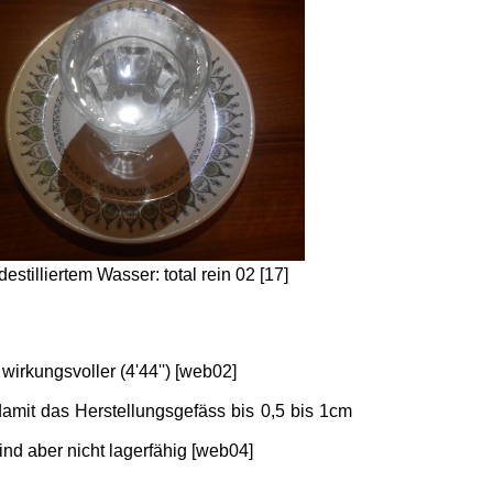
tilliertem Wasser: total rein 02 [17]
irkungsvoller (4'44'') [web02]
damit das Herstellungsgefäss bis 0,5 bis 1cm
nd aber nicht lagerfähig [web04]