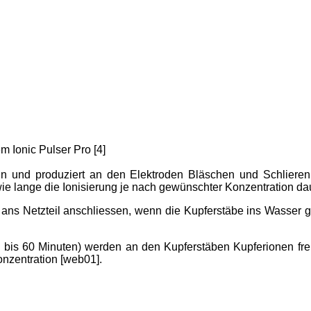
 Ionic Pulser Pro [4]
ein und produziert an den Elektroden Bläschen und Schlieren 
ie lange die Ionisierung je nach gewünschter Konzentration da
ans Netzteil anschliessen, wenn die Kupferstäbe ins Wasser ge
(5 bis 60 Minuten) werden an den Kupferstäben Kupferionen freig
Konzentration [web01].