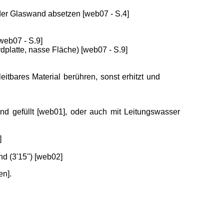
 der Glaswand absetzen [web07 - S.4]
[web07 - S.9]
rdplatte, nasse Fläche) [web07 - S.9]
eitbares Material berühren, sonst erhitzt und
d gefüllt [web01], oder auch mit Leitungswasser
]
d (3'15'') [web02]
en].