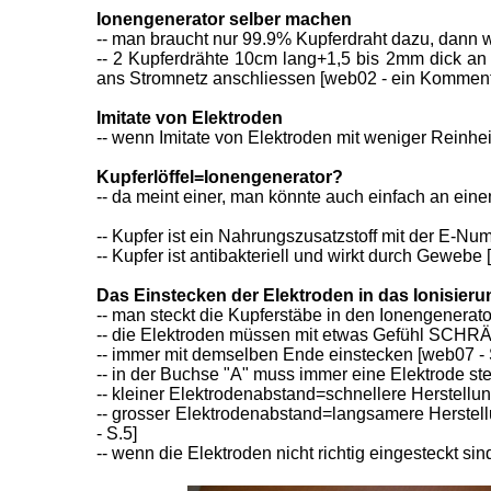
Ionengenerator selber machen
-- man braucht nur 99.9% Kupferdraht dazu, dann w
-- 2 Kupferdrähte 10cm lang+1,5 bis 2mm dick an e
ans Stromnetz anschliessen [web02 - ein Komment
Imitate von Elektroden
-- wenn Imitate von Elektroden mit weniger Reinhe
Kupferlöffel=Ionengenerator?
-- da meint einer, man könnte auch einfach an ein
-- Kupfer ist ein Nahrungszusatzstoff mit der E-Nu
-- Kupfer ist antibakteriell und wirkt durch Gewebe
Das Einstecken der Elektroden in das Ionisier
-- man steckt die Kupferstäbe in den Ionengenerat
-- die Elektroden müssen mit etwas Gefühl SCHRÄG
-- immer mit demselben Ende einstecken [web07 - 
-- in der Buchse "A" muss immer eine Elektrode ste
-- kleiner Elektrodenabstand=schnellere Herstellu
-- grosser Elektrodenabstand=langsamere Herstell
- S.5]
-- wenn die Elektroden nicht richtig eingesteckt sind