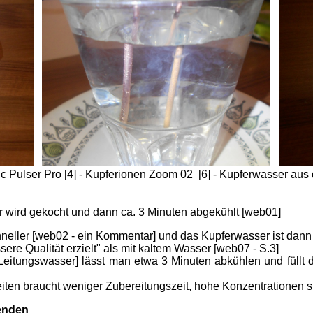
 Pulser Pro [4] - Kupferionen Zoom 02 [6] - Kupferwasser aus des
er wird gekocht und dann ca. 3 Minuten abgekühlt [web01]
neller [web02 - ein Kommentar] und das Kupferwasser ist dann w
sere Qualität erzielt" als mit kaltem Wasser [web07 - S.3]
r Leitungswasser] lässt man etwa 3 Minuten abkühlen und füllt 
iten braucht weniger Zubereitungszeit, hohe Konzentrationen si
wenden