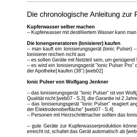
Die chronologische Anleitung zur
Kupferwasser
selber machen
-- Kupferwasser mit destilliertem Wasser kann ma
Die Ionengeneratoren (
Ionisierer) kaufen
-- man kauft ein Ionisierungsgerät (Ionic Pulser)
-
Ionisierer reichen nicht aus
-- es sollen Geräte mit Netzteil sein, um genügen
-- es wird ein Ionisierungsgerät "Ionic Pulser Pro
der Apotheke] kaufen (38'') [web02]
Ionic Pulser von Wolfgang Jenkner
-- das Ionisierungsgerät "Ionic Pulser" ist von 
Qualität nicht [web07 - S.3], die Garantie ist 2 
-- das Ionisierungsgerät "Ionic Pulser" reagiert 
der Elektrodenoberfläche" [web07 - S.4]
-- Personen mit Herzschrittmacher sollten das Ion
-- gute Geräte zur Kupferwasserproduktion könn
erreicht ist, schaltet das Gerät automatisch ab [we