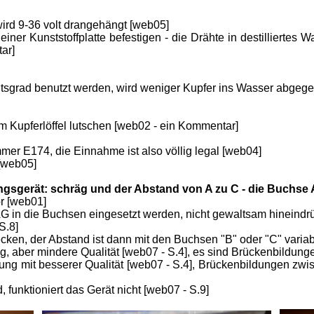
ird 9-36 volt drangehängt [web05]
iner Kunststoffplatte befestigen - die Drähte in destillierte
ar]
itsgrad benutzt werden, wird weniger Kupfer ins Wasser abgege
em Kupferlöffel lutschen [web02 - ein Kommentar]
mmer E174, die Einnahme ist also völlig legal [web04]
 [web05]
ungsgerät: schräg und der Abstand von A zu C - die Buchse
or [web01]
 in die Buchsen eingesetzt werden, nicht gewaltsam hineindrü
S.8]
cken, der Abstand ist dann mit den Buchsen "B" oder "C" variab
ng, aber mindere Qualität [web07 - S.4], es sind Brückenbildun
ung mit besserer Qualität [web07 - S.4], Brückenbildungen z
, funktioniert das Gerät nicht [web07 - S.9]