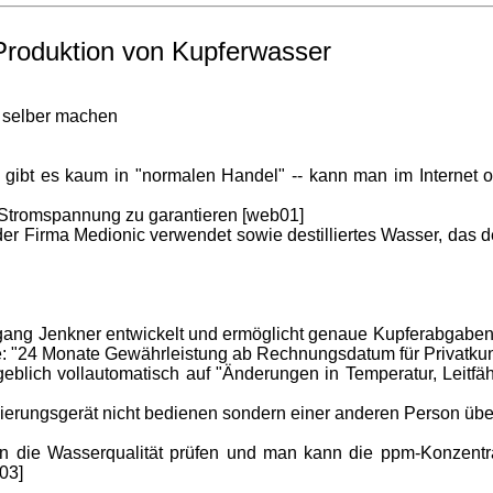
 Produktion von Kupferwasser
n selber machen
- gibt es kaum in "normalen Handel" -- kann man im Internet od
d Stromspannung zu garantieren [web01]
" der Firma Medionic verwendet sowie destilliertes Wasser, das 
Wolfgang Jenkner entwickelt und ermöglicht genaue Kupferabgab
Jahre: "24 Monate Gewährleistung ab Rechnungsdatum für Privatku
angeblich vollautomatisch auf "Änderungen in Temperatur, Leitf
isierungsgerät nicht bedienen sondern einer anderen Person übe
en die Wasserqualität prüfen und man kann die ppm-Konzentra
b03]