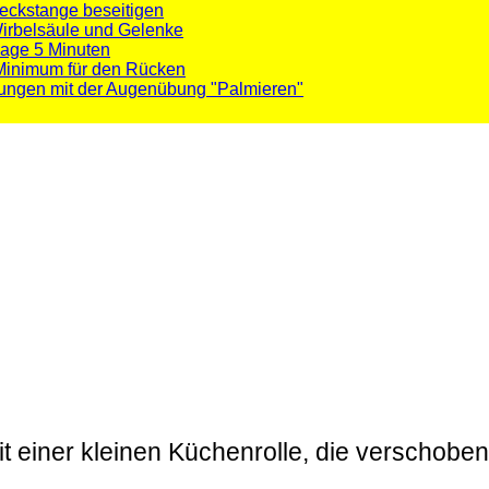
eckstange beseitigen
irbelsäule und Gelenke
age 5 Minuten
 Minimum für den Rücken
ungen mit der Augenübung "Palmieren"
 einer kleinen Küchenrolle, die verschoben