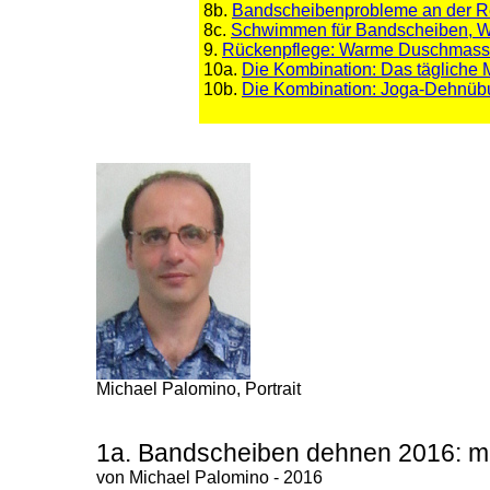
8b.
Bandscheibenprobleme an der R
8c.
Schwimmen für Bandscheiben, W
9.
Rückenpflege: Warme Duschmass
10a.
Die Kombination: Das tägliche
10b.
Die Kombination: Joga-Dehnüb
Michael Palomino, Portrait
1a. Bandscheiben dehnen 2016: mit
von Michael Palomino - 2016