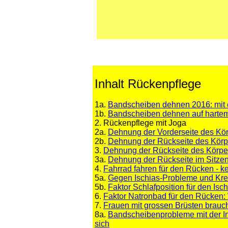
Inhalt Rückenpflege
1a.
Bandscheiben dehnen 2016: mit e
1b.
Bandscheiben dehnen auf hartem
2. Rückenpflege mit Joga
2a.
Dehnung der Vorderseite des Kö
2b.
Dehnung der Rückseite des Körp
3.
Dehnung der Rückseite des Körper
3a.
Dehnung der Rückseite im Sitzen
4.
Fahrrad fahren für den Rücken - ke
5a.
Gegen Ischias-Probleme und Kre
5b.
Faktor Schlafposition für den Is
6.
Faktor Natronbad für den Rücken:
7.
Frauen mit grossen Brüsten brau
8a.
Bandscheibenprobleme mit der In
sich