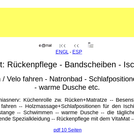
ENGL
-
ESP
t: Rückenpflege - Bandscheiben - Is
/ Velo fahren - Natronbad - Schlafpositi
- warme Dusche etc.
iasnerv: Küchenrolle zw. Rücken+Matratze -- Besenst
 fahren -- Holzmassage+Schlafpositionen für den Isc
kstange -- Schwimmen -- warme Dusche -- die täglich
nde Spezialkleidung -- Rückenpflege mit dem VitaMat -
pdf 10 Seiten