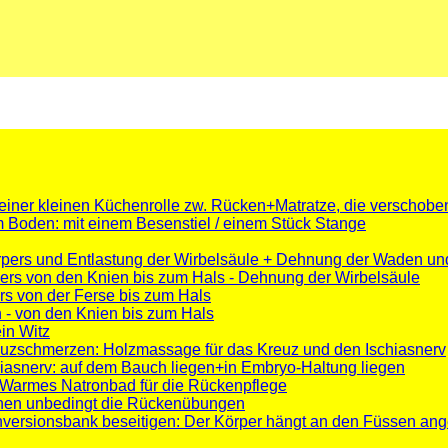
iner kleinen Küchenrolle zw. Rücken+Matratze, die verschoben
 Boden: mit einem Besenstiel / einem Stück Stange
rpers und Entlastung der Wirbelsäule + Dehnung der Waden un
ers von den Knien bis zum Hals - Dehnung der Wirbelsäule
s von der Ferse bis zum Hals
 - von den Knien bis zum Hals
in Witz
uzschmerzen: Holzmassage für das Kreuz und den Ischiasnerv
chiasnerv: auf dem Bauch liegen+in Embryo-Haltung liegen
 Warmes Natronbad für die Rückenpflege
chen unbedingt die Rückenübungen
versionsbank beseitigen: Der Körper hängt an den Füssen ange