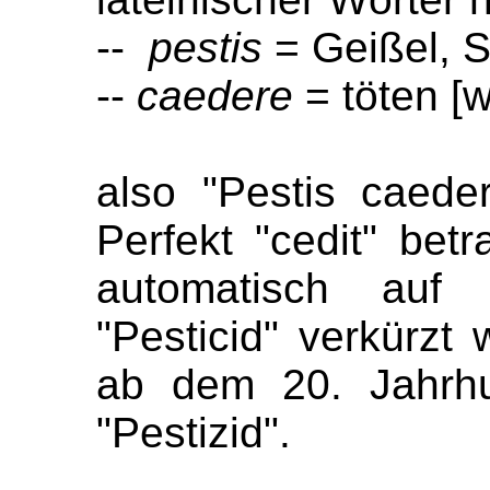
--
pestis
= Geißel, 
--
caedere
= töten [
also "Pestis caed
Perfekt "cedit" be
automatisch auf 
"Pesticid" verkürzt 
ab dem 20. Jahrhu
"Pestizid".