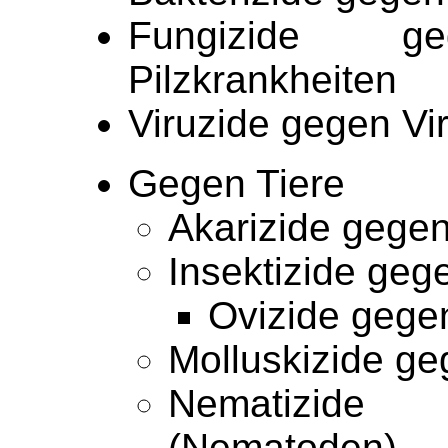
Fungizide g
Pilzkrankheiten
Viruzide gegen Vi
Gegen Tiere
Akarizide gege
Insektizide geg
Ovizide
gegen
Molluskizide g
Nematizide
(Nematoden)