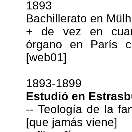
1893
Bachillerato en Mül
+ de vez en cuan
órgano en París c
[web01]
1893-1899
Estudió en Estras
-- Teología de la fa
[que jamás viene]