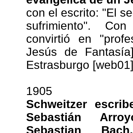
con el escrito: "El s
sufrimiento". Co
convirtió en "prof
Jesús de Fantasía
Estrasburgo [web01]
1905
Schweitzer escrib
Sebastián Arro
Sebastian Bach