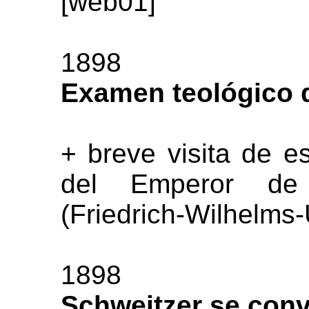
[web01]
1898
Examen teológico d
+ breve visita de e
del Emperor de 
(Friedrich-Wilhelms-
1898
Schweitzer se conv