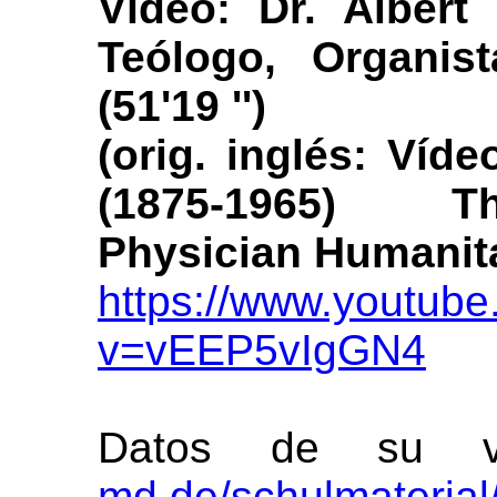
Vídeo: Dr. Albert
Teólogo, Organis
(51'19 '')
(orig. inglés: Víde
(1875-1965) Th
Physician Humanitar
https://www.youtub
v=vEEP5vIgGN4
Datos de su v
md.de/schulmaterial