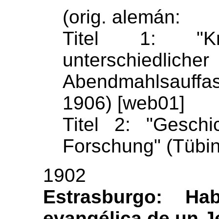
(orig. alemán:
Titel 1: "Kri
unterschiedliche
Abendmahlsauffa
1906) [web01]
Titel 2: "Gesch
Forschung" (Tübi
1902
Estrasburgo: Hab
evangélica de un J