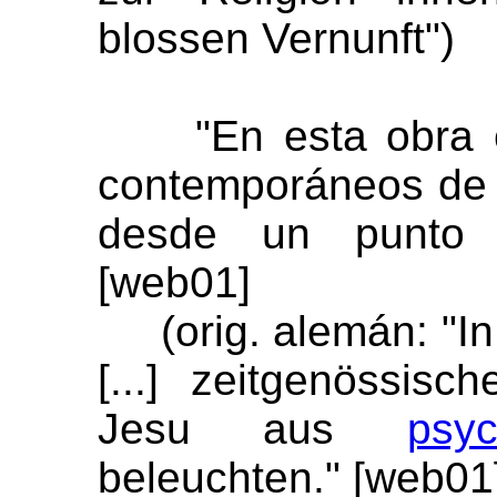
blossen Vernunft")
"En esta obra él r
contemporáneos de i
desde un punto de
[web01]
(orig. alemán: "In d
[...] zeitgenössis
Jesu aus
psyc
beleuchten." [web01