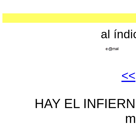
al índ
<<
HAY EL INFIERNO
m