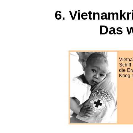
6. Vietnamkr
Das w
Vietn
Schiff
die E
Krieg 