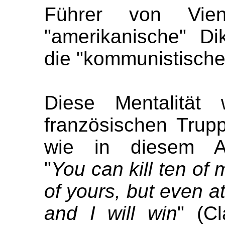
Führer von Vien
"amerikanische" D
die "kommunistische
Diese Mentalität
französischen Trup
wie in diesem Anti
"
You can kill ten of 
of yours, but even at
and I will win
" (C