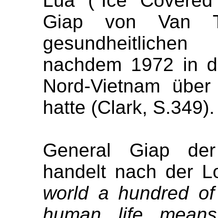
Lua ("Ice Covered
Giap von Van 
gesundheitliche
nachdem 1972 in de
Nord-Vietnam über
hatte (Clark, S.349).
General Giap der
handelt nach der L
world a hundred of
human life means