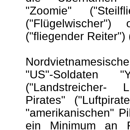
"Zoomie" ("Steilf
("Flügelwischer")
("fliegender Reiter")
Nordvietnamesisch
"US"-Soldaten "
("Landstreicher- 
Pirates" ("Luftpira
"amerikanischen" P
ein Minimum an F