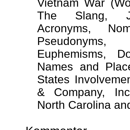
Vietnam War (Wor
The Slang, Ja
Acronyms, Nome
Pseudonyms,
Euphemisms, Dou
Names and Place
States Involveme
& Company, Inc.
North Carolina a