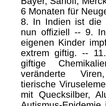
Bayer, Sanofi, Merck 
6 Monaten für Neug
8. In Indien ist di
nun offiziell -- 9. 
eigenen Kinder impf
extrem giftig. -- 11.
giftige Chemikali
veränderte Viren
tierische Viruselemen
mit Quecksilber, A
Autismus-Epidemie 