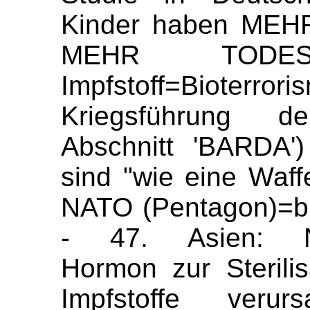
Kinder haben MEHR
MEHR TODE
Impfstoff=Bioterror
Kriegsführung 
Abschnitt 'BARDA')
sind "wie eine Waf
NATO (Pentagon)=bi
- 47. Asien: Neb
Hormon zur Sterili
Impfstoffe verurs