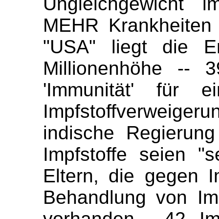
Ungleichgewicht 
MEHR Krankheiten t
"USA" liegt die E
Millionenhöhe -- 
'Immunität' für e
Impfstoffverweige
indische Regierun
Impfstoffe seien "
Eltern, die gegen I
Behandlung von Im
vorhanden -- 42. Im