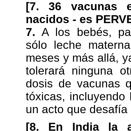
[7. 36 vacunas 
nacidos - es PER
7.
A los bebés, pa
sólo leche matern
meses y más allá, ya
tolerará ninguna o
dosis de vacunas 
tóxicas, incluyendo 
un acto que desafía l
[8. En India la a