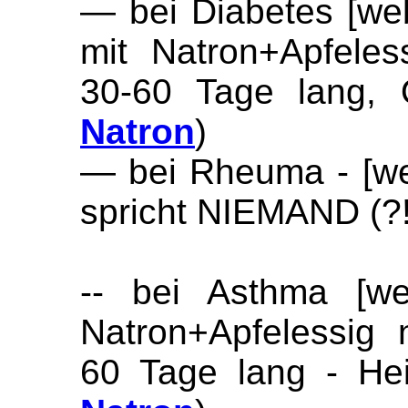
— bei Diabetes [web
mit Natron+Apfele
30-60 Tage lang,
Natron
)
— bei Rheuma - [w
spricht NIEMAND (?!
-- bei Asthma [we
Natron+Apfelessig
60 Tage lang - He